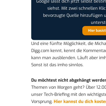
Google lässt dich jetzt selbst bes
siehst. Mit zwei schnellen Kli
bevorzugte Quelle hinzufügen 
unterst
Hier basic
Und eine fünfte Möglichkeit, die
Micha
Digg.com kennt, kennt die Kommenta
kann man ausblenden. Läuft aber im
Sonst ist das imho sinnlos.
Du möchtest nicht abgehängt werde
Themen von Morgen geht? Über 12.0
unser Tech-Briefing mit den wichtigst
Vorsprung.
Hier kannst du dich kost