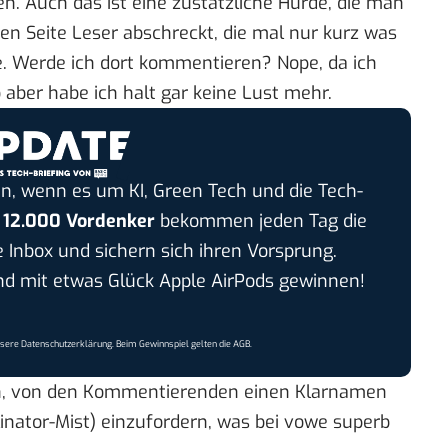
n. Auch das ist eine zustätzliche Hürde, die man
en Seite Leser abschreckt, die mal nur kurz was
e
. Werde ich dort kommentieren? Nope, da ich
o aber habe ich halt gar keine Lust mehr.
n, wenn es um KI, Green Tech und die Tech-
r
12.000 Vordenker
bekommen jeden Tag die
e Inbox und sichern sich ihren Vorsprung.
 mit etwas Glück Apple AirPods gewinnen!
nsere
Datenschutzerklärung
. Beim Gewinnspiel gelten die
AGB
.
rin, von den Kommentierenden einen Klarnamen
linator-Mist) einzufordern, was bei
vowe
superb