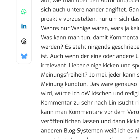
auf, wie man über den Autor und/ode
sich auch untereinander angiftet. Gan
proaktiv vorzustellen, nur um sich d
Wenns nur Wenige wären, wärs ja kein
Was kann man tun, damit Kommentar
werden? Es steht nirgends geschriebe
ist. Auch wenn der eine oder andere 
irrelevant. Lieber einige kicken und s
Meinungsfreiheit? Jo mei, jeder kann 
Meinung kundtun. Das wäre genauso h
wird, würde ich oW löschen und redig
Kommentar zu sehr nach Linksucht riec
kann man Kommentare vor dem Veröff
veröffenltichen lassen und dann kicke
anderen Blog-Systemen weiß ich es nic