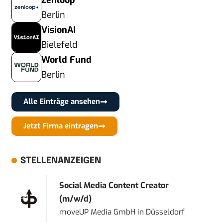
Zenloop
Berlin
VisionAI
Bielefeld
World Fund
Berlin
Alle Einträge ansehen
Jetzt Firma eintragen
STELLENANZEIGEN
Social Media Content Creator
(m/w/d)
moveUP Media GmbH
in
Düsseldorf