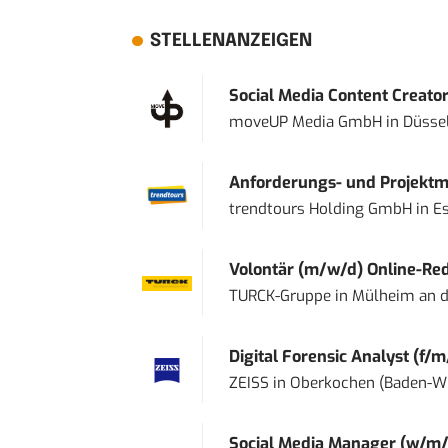
STELLENANZEIGEN
Social Media Content Creato
moveUP Media GmbH
in
Düsse
Anforderungs- und Projektma
trendtours Holding GmbH
in
E
Volontär (m/w/d) Online-Reda
TURCK-Gruppe
in
Mülheim an d
Digital Forensic Analyst (f/m
ZEISS
in
Oberkochen (Baden-W
Social Media Manager (w/m/