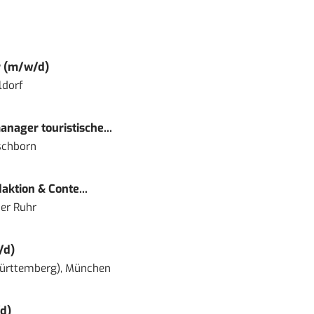
r (m/w/d)
ldorf
nager touristische...
schborn
ktion & Conte...
er Ruhr
/d)
ürttemberg), München
d)