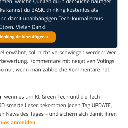
timmen, welche Quellen du in der Suche häufiger
cks kannst du BASIC thinking kostenlos als
und damit unabhängigen Tech-Journalismus
ützen. Vielen Dank!
thinking.de hinzufügen
el
erwähnt, soll nicht verschwiegen werden: Wer
rbewertung. Kommentare mit negativen Votings
ho nur, wenn man zahlreiche Kommentare hat.
n
, wenn es um KI, Green Tech und die Tech-
00 smarte Leser bekommen jeden Tag UPDATE,
en News des Tages – und sichern sich damit ihren
enlos anmelden.