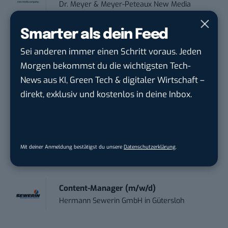
Dr. Meyer & Meyer-Peteaux New Media
Compa...
in
Rastede
Smarter als dein Feed
Social Media Specialist (w/m/d)
Sei anderen immer einen Schritt voraus. Jeden
Personalwerk GmbH
in
Karben
Morgen bekommst du die wichtigsten Tech-
News aus KI, Green Tech & digitaler Wirtschaft –
Content Creator (m/w/d)
direkt, exklusiv und kostenlos in deine Inbox.
OAS AG
in
Bremen
Art Director – UX Design / Adobe CC /
P...
Mit deiner Anmeldung bestätigst du unsere
Datenschutzerklärung
.
meap GmbH
in
Witten
Content-Manager (m/w/d)
Hermann Sewerin GmbH
in
Gütersloh