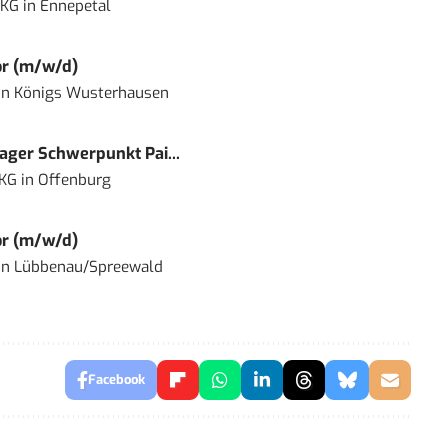
 KG
in
Ennepetal
or (m/w/d)
in
Königs Wusterhausen
ger Schwerpunkt Pai...
 KG
in
Offenburg
or (m/w/d)
in
Lübbenau/Spreewald
Facebook