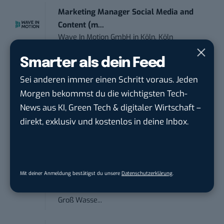
Marketing Manager Social Media and
Content (m...
Wave In Motion GmbH
in
Köln, Köln
Smarter als dein Feed
Social Media Manager –
Sei anderen immer einen Schritt voraus. Jeden
Webkommunikation...
Open Experience GmbH
in
Karlsruhe
Morgen bekommst du die wichtigsten Tech-
News aus KI, Green Tech & digitaler Wirtschaft –
direkt, exklusiv und kostenlos in deine Inbox.
Editorial Prompt Engineer (m/w/d)
Motor Presse Verlagsgesellschaft mbH
in
Stuttgart
Mit deiner Anmeldung bestätigst du unsere
Datenschutzerklärung
.
PR & Social Media Coordinator (m/w/d)
Tropical Island Holding GmbH
in
Krausnick-
Groß Wasse...