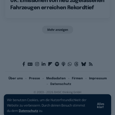
UK: Emissionen von neu zugelassenen
Fahrzeugen erreichen Rekordtief
Mehr anzeigen
Über uns
Presse
Mediadaten
Firmen
Impressum
Datenschutz
© 2003 - 2026 BASIC thinking GmbH
Wir benutzen Cookies, um die Nutzerfreundlichkeit der
Alles
iPhone 17 Pro sichern:
Für 1 € +
Website zu verbessern. Durch deinen Besuch stimmst
klar!
200 € Hardware-Bonus!
du dem
Datenschutz
zu.