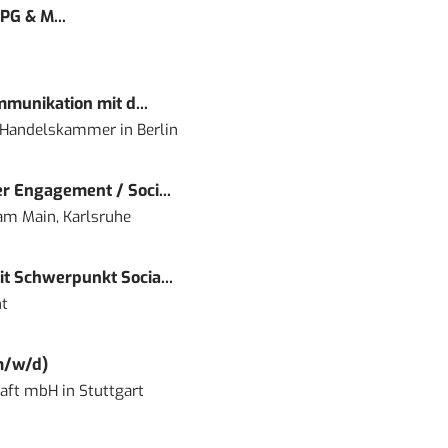
PG & M...
mmunikation mit d...
nd Handelskammer
in
Berlin
r Engagement / Soci...
 am Main, Karlsruhe
t Schwerpunkt Socia...
t
m/w/d)
haft mbH
in
Stuttgart