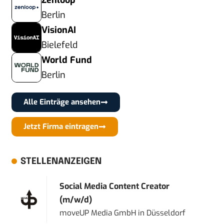
Zenloop
Berlin
VisionAI
Bielefeld
World Fund
Berlin
Alle Einträge ansehen
Jetzt Firma eintragen
STELLENANZEIGEN
Social Media Content Creator
(m/w/d)
moveUP Media GmbH
in
Düsseldorf