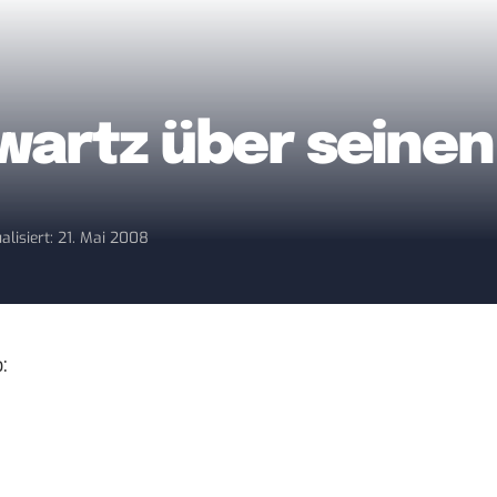
artz über seinen
alisiert: 21. Mai 2008
o
: