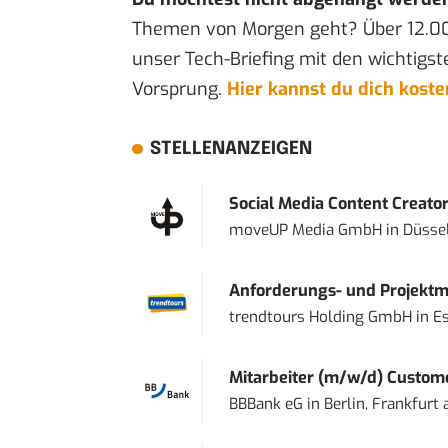
Themen von Morgen geht? Über 12.0
unser Tech-Briefing mit den wichtigst
Vorsprung.
Hier kannst du dich kost
STELLENANZEIGEN
Social Media Content Creato
moveUP Media GmbH
in
Düsse
Anforderungs- und Projektma
trendtours Holding GmbH
in
E
Mitarbeiter (m/w/d) Custome
BBBank eG
in
Berlin, Frankfurt