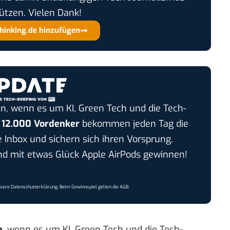
ützen. Vielen Dank!
thinking.de hinzufügen
n, wenn es um KI, Green Tech und die Tech-
r
12.000 Vordenker
bekommen jeden Tag die
e Inbox und sichern sich ihren Vorsprung.
 mit etwas Glück Apple AirPods gewinnen!
nsere
Datenschutzerklärung
. Beim Gewinnspiel gelten die
AGB
.
n
, wenn es um KI, Green Tech und die Tech-