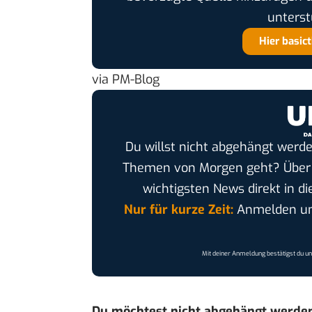
unterst
Hier basic
via
PM-Blog
Du willst nicht abgehängt werde
Themen von Morgen geht? Übe
wichtigsten News direkt in di
Nur für kurze Zeit:
Anmelden und
Mit deiner Anmeldung bestätigst du u
Du möchtest nicht abgehängt werde