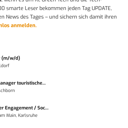
00 smarte Leser bekommen jeden Tag UPDATE,
en News des Tages – und sichern sich damit ihren
enlos anmelden.
r (m/w/d)
ldorf
nager touristische...
schborn
r Engagement / Soc...
 am Main, Karlsruhe