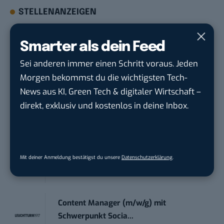
STELLENANZEIGEN
Social Media Content Creator (m/w/d)
Smarter als dein Feed
moveUP Media GmbH
in
Düsseldorf
Sei anderen immer einen Schritt voraus. Jeden
Morgen bekommst du die wichtigsten Tech-
Anforderungs- und Projektmanager
News aus KI, Green Tech & digitaler Wirtschaft –
touristische...
direkt, exklusiv und kostenlos in deine Inbox.
trendtours Holding GmbH
in
Eschborn
Teamleiter (m/w/d) Customer
Engagement / Soci...
Mit deiner Anmeldung bestätigst du unsere
Datenschutzerklärung
.
BBBank eG
in
Berlin, Frankfurt am Main,
Karlsruhe
Content Manager (m/w/g) mit
Schwerpunkt Socia...