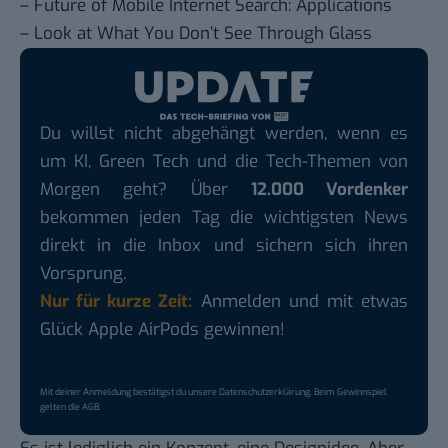
–
Future of Mobile Internet Search: Applications
–
Look at What You Don’t See Through Glass
Du willst nicht abgehängt werden, wenn es
um KI, Green Tech und die Tech-Themen von
Morgen geht? Über
12.000 Vordenker
bekommen jeden Tag die wichtigsten News
direkt in die Inbox und sichern sich ihren
Vorsprung.
Nur für kurze Zeit:
Anmelden und mit etwas
Glück Apple AirPods gewinnen!
Mit deiner Anmeldung bestätigst du unsere
Datenschutzerklärung
. Beim Gewinnspiel
gelten die
AGB
.