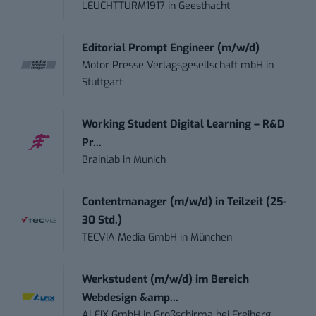
LEUCHTTURM1917
in
Geesthacht
Editorial Prompt Engineer (m/w/d)
Motor Presse Verlagsgesellschaft mbH
in
Stuttgart
Working Student Digital Learning – R&D
Pr...
Brainlab
in
Munich
Contentmanager (m/w/d) in Teilzeit (25-
30 Std.)
TECVIA Media GmbH
in
München
Werkstudent (m/w/d) im Bereich
Webdesign &amp...
ALFIX GmbH
in
Großschirma bei Freiberg