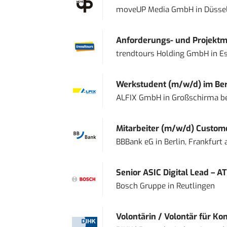
moveUP Media GmbH
in
Düsse
Anforderungs- und Projektma
trendtours Holding GmbH
in
E
Werkstudent (m/w/d) im Ber
ALFIX GmbH
in
Großschirma be
Mitarbeiter (m/w/d) Custome
BBBank eG
in
Berlin, Frankfurt
Senior ASIC Digital Lead – AT
Bosch Gruppe
in
Reutlingen
Volontärin / Volontär für Ko