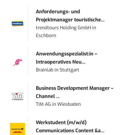
Anforderungs- und
Projektmanager touristische...
trendtours Holding GmbH
in
Eschborn
Anwendungsspezialist:in –
Intraoperatives Neu...
Brainlab
in
Stuttgart
Business Development Manager –
Channel ...
TIM AG
in
Wiesbaden
Werkstudent (m/w/d)
Communications Content &a...