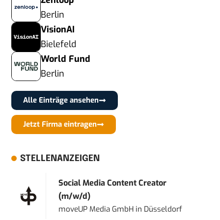
Zenloop
Berlin
VisionAI
Bielefeld
World Fund
Berlin
Alle Einträge ansehen
Jetzt Firma eintragen
STELLENANZEIGEN
Social Media Content Creator
(m/w/d)
moveUP Media GmbH
in
Düsseldorf