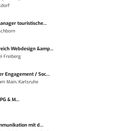
ldorf
nager touristische...
schborn
eich Webdesign &amp...
i Freiberg
r Engagement / Soc...
 am Main, Karlsruhe
PG & M...
mmunikation mit d...