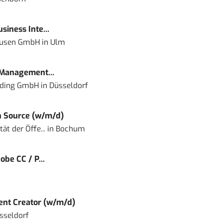
siness Inte...
ausen GmbH
in
Ulm
 Management...
lding GmbH
in
Düsseldorf
 Source (w/m/d)
ät der Öffe...
in
Bochum
obe CC / P...
tent Creator (w/m/d)
sseldorf