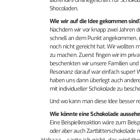
laufendes Onlinegeschäft für Schok
Shocoladen.
Wie wir auf die Idee gekommen sind
Nachdem wir vor knapp zwei Jahren d
schnell an dem Punkt angekommen, d
noch nicht gereicht hat. Wir wollten 
zu machen. Zuerst fingen wir im priv
beschenkten wir unsere Familien und F
Resonanz darauf war einfach super! Wi
haben uns dann überlegt auch anderen
mit individueller Schokolade zu besch
Und wo kann man diese Idee besser re
Wie könnte eine Schokolade ausseh
Eine Beispielkreaktion wäre zum Beis
oder aber auch Zartbitterschokolade m
Hahaaa… sagte ich nicht, das wird the