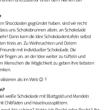
obrunnen und Zubehör unter dem Namen Der
?
en Shocoladen gegründet haben, sind wir recht
ass uns Schokobrunnen allein, an Schokolade
mehr! Dann kam die Idee Schokoladentafeln selbst
aten Kreis an. Zu Weihnachten und Ostern
reunde mit individueller Schokolade. Die
r fingen an, an der Idee weiter zu tüfteln und
 Menschen die Möglichkeit zu geben ihre liebsten
enken.
alisieren als im Web 😉 ?
en?
piel weiße Schokolade mit Blattgold und Mandeln
it Chilifäden und Haselnusssplittern.
 next big sching?
Hatte ich Recht oder Recht
? Ihr,