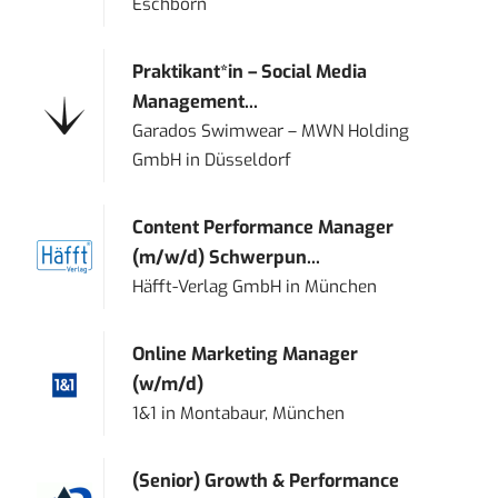
Eschborn
Praktikant*in – Social Media
Management...
Garados Swimwear – MWN Holding
GmbH
in
Düsseldorf
Content Performance Manager
(m/w/d) Schwerpun...
Häfft-Verlag GmbH
in
München
Online Marketing Manager
(w/m/d)
1&1
in
Montabaur, München
(Senior) Growth & Performance