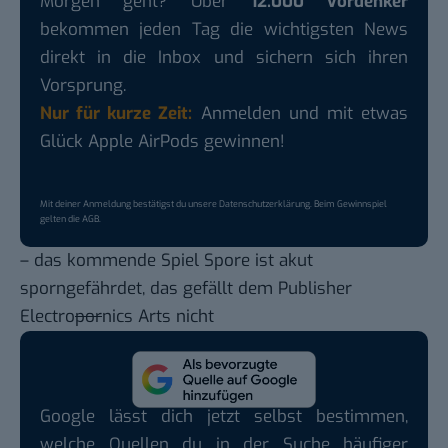
Morgen geht? Über
12.000 Vordenker
bekommen jeden Tag die wichtigsten News
direkt in die Inbox und sichern sich ihren
Vorsprung.
Nur für kurze Zeit:
Anmelden und mit etwas
Glück Apple AirPods gewinnen!
Mit deiner Anmeldung bestätigst du unsere
Datenschutzerklärung
. Beim Gewinnspiel
gelten die
AGB
.
– das kommende Spiel
Spore ist akut
sporngefährdet
, das gefällt dem Publisher
Electro
por
nics Arts nicht
Google lässt dich jetzt selbst bestimmen,
welche Quellen du in der Suche häufiger