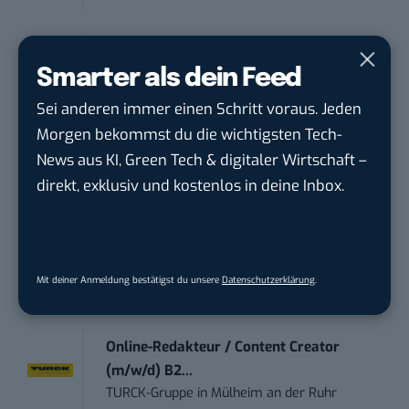
Content Marketing Specialist Product &
Te...
Smarter als dein Feed
Ferdinand Bilstein GmbH & Co. KG
in
Sei anderen immer einen Schritt voraus. Jeden
Ennepetal
Morgen bekommst du die wichtigsten Tech-
News aus KI, Green Tech & digitaler Wirtschaft –
Art Director – UX Design / Adobe CC /
direkt, exklusiv und kostenlos in deine Inbox.
P...
meap GmbH
in
Witten
Content-Manager (m/w/d)
Mit deiner Anmeldung bestätigst du unsere
Datenschutzerklärung
.
Hermann Sewerin GmbH
in
Gütersloh
Online-Redakteur / Content Creator
(m/w/d) B2...
TURCK-Gruppe
in
Mülheim an der Ruhr