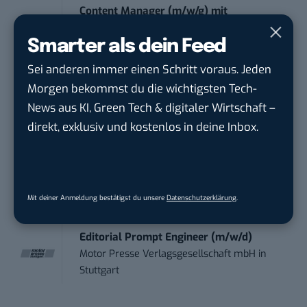
Content Manager (m/w/g) mit
Schwerpunkt Socia...
Smarter als dein Feed
LEUCHTTURM1917
in
Geesthacht
Sei anderen immer einen Schritt voraus. Jeden
Marketing Manager Social Media and
Morgen bekommst du die wichtigsten Tech-
Content (m...
News aus KI, Green Tech & digitaler Wirtschaft –
Wave In Motion GmbH
in
Köln, Köln
direkt, exklusiv und kostenlos in deine Inbox.
Social Media Manager –
Webkommunikation...
Open Experience GmbH
in
Karlsruhe
Mit deiner Anmeldung bestätigst du unsere
Datenschutzerklärung
.
Editorial Prompt Engineer (m/w/d)
Motor Presse Verlagsgesellschaft mbH
in
Stuttgart