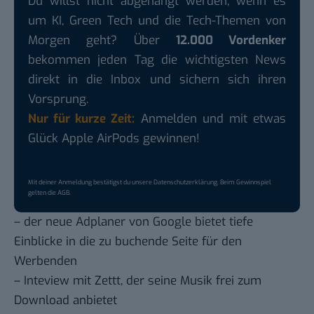
Du willst nicht abgehängt werden, wenn es
um KI, Green Tech und die Tech-Themen von
Morgen geht? Über
12.000 Vordenker
bekommen jeden Tag die wichtigsten News
direkt in die Inbox und sichern sich ihren
Vorsprung.
Nur für kurze Zeit:
Anmelden und mit etwas
Glück Apple AirPods gewinnen!
Mit deiner Anmeldung bestätigst du unsere
Datenschutzerklärung
. Beim Gewinnspiel
gelten die
AGB
.
– der
neue Adplaner
von Google bietet tiefe
Einblicke in die zu buchende Seite für den
Werbenden
–
Inteview mit Zettt
, der seine Musik frei zum
Download anbietet