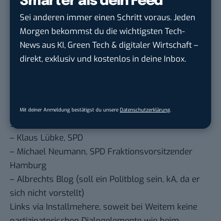
Smarter als dein Feed
BASIC thinking kostenlos als bevorzugte
Sei anderen immer einen Schritt voraus. Jeden
Quelle hinzufügen und damit unabhängigen
Morgen bekommst du die wichtigsten Tech-
Tech-Journalismus unterstützen. Vielen Dank!
News aus KI, Green Tech & digitaler Wirtschaft –
Hier basicthinking.de hinzufügen
direkt, exklusiv und kostenlos in deine Inbox.
Weitere Blogs (machts Euch selbst ein Bild beim
Scannen;)
–
Carola Veit
, Mitglied der Bürgerschaft Hamburg,
Mit deiner Anmeldung bestätigst du unsere
Datenschutzerklärung
.
SPD
–
Klaus Lübke
, SPD
–
Michael Neumann
, SPD Fraktionsvorsitzender
Hamburg
–
Albrechts Blog
(soll ein Politblog sein, kA, da er
sich nicht vorstellt)
Links via
Installmehere
, soweit bei Weitem keine
partizipatorischen Dialogelemente wie beim