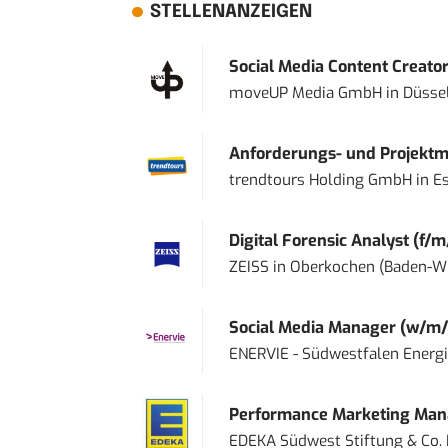
STELLENANZEIGEN
Social Media Content Creato
moveUP Media GmbH
in
Düsse
Anforderungs- und Projektma
trendtours Holding GmbH
in
E
Digital Forensic Analyst (f/m
ZEISS
in
Oberkochen (Baden-W
Social Media Manager (w/m/
ENERVIE - Südwestfalen Energ
Performance Marketing Mana
EDEKA Südwest Stiftung & Co.