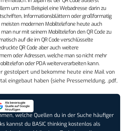
n erhältlich. In Japan ist der QR Code äußerst
allem um zum Beispiel eine Webadresse darin zu
itschriften, Informationsblättern oder großformatig
e meisten modernen Mobiltelefone heute auch
 man nur mit seinem Mobiltelefon den QR Code zu
matisch auf die im QR Code verschlüsselte
gedruckte QR Code aber auch weitere
mern oder Adressen, welche man so nicht mehr
obiltelefon oder PDA weiterverarbeiten kann.
r gestolpert und bekomme heute eine Mail von
ortal eingebaut haben (siehe Pressemeldung, .pdf,
timmen, welche Quellen du in der Suche häufiger
cks kannst du BASIC thinking kostenlos als