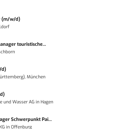
r (m/w/d)
ldorf
nager touristische...
schborn
/d)
ürttemberg), München
d)
ie und Wasser AG
in
Hagen
ger Schwerpunkt Pai...
 KG
in
Offenburg