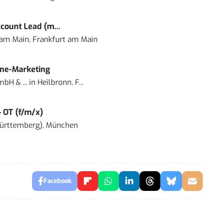
count Lead (m...
 am Main, Frankfurt am Main
ine-Marketing
bH & ...
in
Heilbronn, F...
– OT (f/m/x)
ürttemberg), München
Facebook