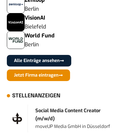
Zenloop
Berlin
VisionAI
Bielefeld
World Fund
Berlin
Alle Einträge ansehen
Jetzt Firma eintragen
STELLENANZEIGEN
Social Media Content Creator
(m/w/d)
moveUP Media GmbH
in
Düsseldorf