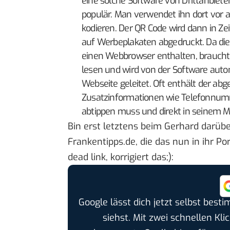
eine solche Software von Drittanbieter
populär. Man verwendet ihn dort vor 
kodieren. Der QR Code wird dann in Ze
auf Werbeplakaten abgedruckt. Da di
einen Webbrowser enthalten, braucht
lesen und wird von der Software auto
Webseite geleitet. Oft enthält der ab
Zusatzinformationen wie Telefonnum
abtippen muss und direkt in seinem M
Bin erst letztens
beim Gerhard
darübe
Frankentipps.de
, die das nun in ihr P
dead link, korrigiert das;):
Google lässt dich jetzt selbst bes
siehst. Mit zwei schnellen Kli