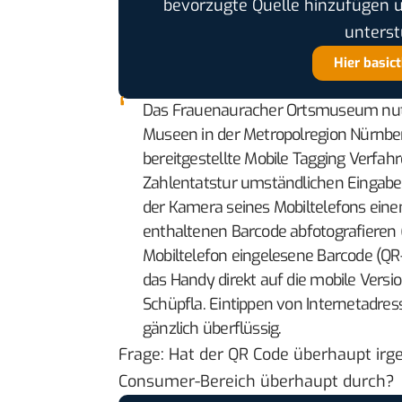
bevorzugte Quelle hinzufügen 
unterst
Hier basic
Das Frauenauracher Ortsmuseum nutzt
Museen in der Metropolregion Nürnbe
bereitgestellte Mobile Tagging Verfah
Zahlentatstur umständlichen Eingabe 
der Kamera seines Mobiltelefons einen
enthaltenen Barcode abfotografieren („m
Mobiltelefon eingelesene Barcode (QR-
das Handy direkt auf die mobile Ver
Schüpfla. Eintippen von Internetadress
gänzlich überflüssig.
Frage: Hat der QR Code überhaupt irge
Consumer-Bereich überhaupt durch?