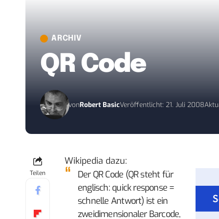
ARCHIV
QR Code
von
Robert Basic
Veröffentlicht: 21. Juli 2008
Aktua
Wikipedia dazu
:
Der QR Code (QR steht für
Teilen
englisch: quick response =
schnelle Antwort) ist ein
zweidimensionaler Barcode,