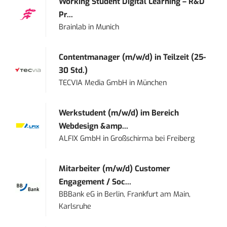
Working Student Digital Learning – R&D
Pr...
Brainlab
in
Munich
Contentmanager (m/w/d) in Teilzeit (25-
30 Std.)
TECVIA Media GmbH
in
München
Werkstudent (m/w/d) im Bereich
Webdesign &amp...
ALFIX GmbH
in
Großschirma bei Freiberg
Mitarbeiter (m/w/d) Customer
Engagement / Soc...
BBBank eG
in
Berlin, Frankfurt am Main,
Karlsruhe