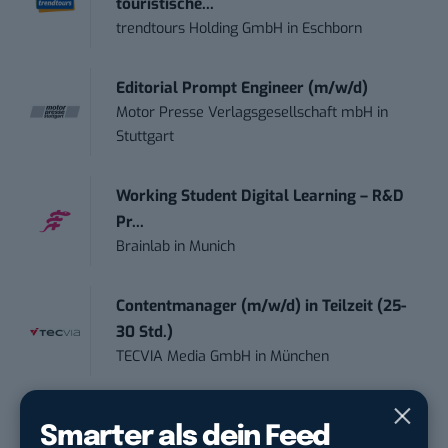
touristische...
trendtours Holding GmbH
in
Eschborn
Editorial Prompt Engineer (m/w/d)
Motor Presse Verlagsgesellschaft mbH
in
Stuttgart
Working Student Digital Learning – R&D
Pr...
Brainlab
in
Munich
Contentmanager (m/w/d) in Teilzeit (25-
30 Std.)
TECVIA Media GmbH
in
München
Werkstudent (m/w/d) im Bereich
Smarter als dein Feed
Webdesign &amp...