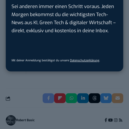
ALFIX GmbH
in
Großschirma bei Freiberg
Sei anderen immer einen Schritt voraus. Jeden
Morgen bekommst du die wichtigsten Tech-
News aus KI, Green Tech & digitaler Wirtschaft –
Mitarbeiter (m/w/d) Customer
Engagement / Soc...
direkt, exklusiv und kostenlos in deine Inbox.
BBBank eG
in
Berlin, Frankfurt am Main,
Karlsruhe
Senior ASIC Digital Lead – ATPG & M...
Mit deiner Anmeldung bestätigst du unsere
Datenschutzerklärung
.
Bosch Gruppe
in
Reutlingen
Robert Basic