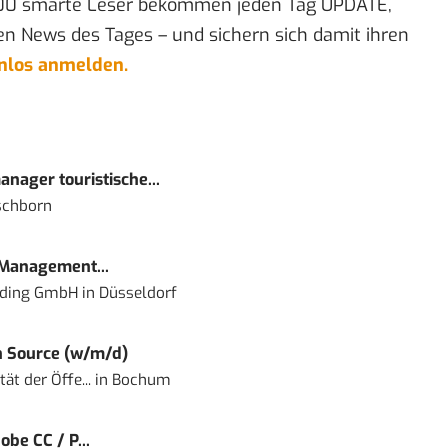
00 smarte Leser bekommen jeden Tag UPDATE,
en News des Tages – und sichern sich damit ihren
enlos anmelden.
nager touristische...
schborn
 Management...
lding GmbH
in
Düsseldorf
 Source (w/m/d)
ät der Öffe...
in
Bochum
obe CC / P...