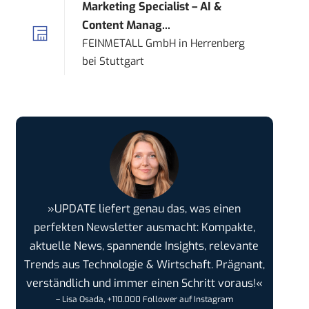
Marketing Specialist – AI &
Content Manag...
FEINMETALL GmbH
in
Herrenberg
bei Stuttgart
»UPDATE liefert genau das, was einen
perfekten Newsletter ausmacht: Kompakte,
aktuelle News, spannende Insights, relevante
Trends aus Technologie & Wirtschaft. Prägnant,
verständlich und immer einen Schritt voraus!«
– Lisa Osada, +110.000 Follower auf Instagram