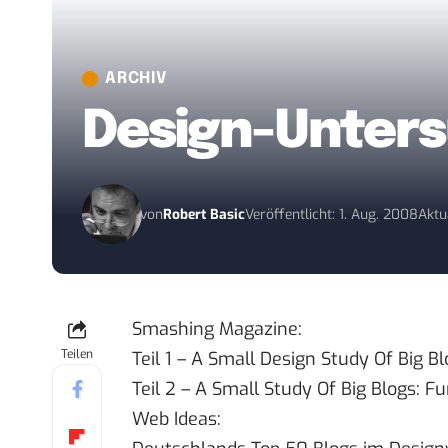
ARCHIV
Design-Unters
von
Robert Basic
Veröffentlicht: 1. Aug. 2008
Aktu
Smashing Magazine:
Teilen
Teil 1 –
A Small Design Study Of Big Bl
Teil 2 –
A Small Study Of Big Blogs: Fu
Web Ideas: