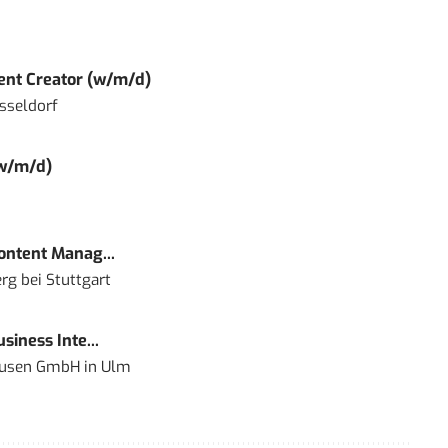
tent Creator (w/m/d)
sseldorf
(w/m/d)
Content Manag...
rg bei Stuttgart
siness Inte...
ausen GmbH
in
Ulm