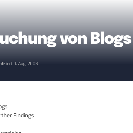
uchung von Blogs
alisiert: 1. Aug. 2008
ogs
rther Findings