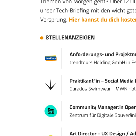
Themen von Morgen geht? Über 12.0
unser Tech-Briefing mit den wichtigst
Vorsprung.
Hier kannst du dich kost
STELLENANZEIGEN
Anforderungs- und Projektma
trendtours Holding GmbH
in
E
Praktikant*in – Social Media
Garados Swimwear – MWN Ho
Community Manager:in Open
Zentrum für Digitale Souveränit
Art Director – UX Design / Ad