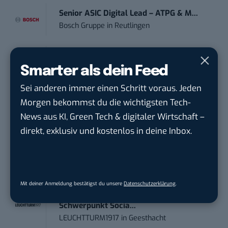
Senior ASIC Digital Lead – ATPG & M...
Bosch Gruppe
in
Reutlingen
Volontärin / Volontär für
Smarter als dein Feed
Kommunikation mit d...
DIHK | Deutsche Industrie- und
Sei anderen immer einen Schritt voraus. Jeden
Handelskammer
in
Berlin
Morgen bekommst du die wichtigsten Tech-
News aus KI, Green Tech & digitaler Wirtschaft –
Teamleiter (m/w/d) Customer
direkt, exklusiv und kostenlos in deine Inbox.
Engagement / Soci...
BBBank eG
in
Berlin, Frankfurt am Main,
Karlsruhe
Mit deiner Anmeldung bestätigst du unsere
Datenschutzerklärung
.
Content Manager (m/w/g) mit
Schwerpunkt Socia...
LEUCHTTURM1917
in
Geesthacht