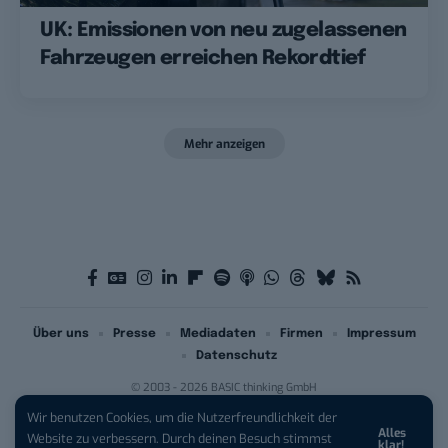
UK: Emissionen von neu zugelassenen
Fahrzeugen erreichen Rekordtief
Mehr anzeigen
Über uns
Presse
Mediadaten
Firmen
Impressum
Datenschutz
© 2003 - 2026 BASIC thinking GmbH
Wir benutzen Cookies, um die Nutzerfreundlichkeit der
Alles
iPhone 17 Pro sichern:
Für 1 € +
Website zu verbessern. Durch deinen Besuch stimmst
klar!