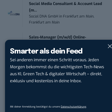
Social Media Consultant & Account Lead
(m...
Social DNA GmbH
in
Frankfurt am Main,
Frankfurt am Main
Sales-Manager (m/w/d) Online-
Marketing
.wtv Württemberger Medien GmbH & ...
in
Smarter als dein Feed
Heilbronn, F...
Sei anderen immer einen Schritt voraus. Jeden
Morgen bekommst du die wichtigsten Tech-News
aus KI, Green Tech & digitaler Wirtschaft – direkt,
exklusiv und kostenlos in deine Inbox.
Robert Basic
Mit deiner Anmeldung bestätigst du unsere
Datenschutzerklärung
.
Robert Basic ist Namensgeber und Gründer von BASIC thinking