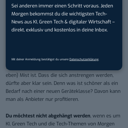
Hier basicthinking.de hinzufügen
Sei anderen immer einen Schritt voraus. Jeden
Morgen bekommst du die wichtigsten Tech-
Mal schauen, was nun Vodafone, AT&T und andere
News aus KI, Green Tech & digitaler Wirtschaft –
Carrier machen werden. Zuschauen? Glaube kaum.
direkt, exklusiv und kostenlos in deine Inbox.
Aber ein Punkt zum Schluss: Wird es den
Handyanbietern gelingen, ähnliche bedienbare
Geräte wie das iPhone auf den Markt zu bringen?
Sonst sind all die schönen Applikationen nix wert,
Mit deiner Anmeldung bestätigst du unsere
Datenschutzerklärung
.
wenn der Flugzeuträger selbst (also die Hardware
eben) Mist ist. Dass die sich anstrengen werden,
dürfte aber klar sein. Denn was ist schöner als ein
Bedarf nach einer neuen Geräteklasse? Davon kann
man als Anbieter nur profitieren.
Du möchtest nicht abgehängt werden
, wenn es um
KI, Green Tech und die Tech-Themen von Morgen