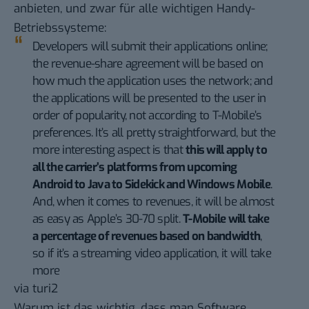
anbieten, und zwar für alle wichtigen Handy-
Betriebssysteme:
Developers will submit their applications online;
the revenue-share agreement will be based on
how much the application uses the network; and
the applications will be presented to the user in
order of popularity, not according to T-Mobile’s
preferences. It’s all pretty straightforward, but the
more interesting aspect is that
this will apply to
all the carrier’s platforms from upcoming
Android to Java to Sidekick and Windows Mobile
.
And, when it comes to revenues, it will be almost
as easy as Apple’s 30-70 split.
T-Mobile will take
a percentage of revenues based on bandwidth
,
so if it’s a streaming video application, it will take
more
via
turi2
Warum ist das wichtig, dass man Software