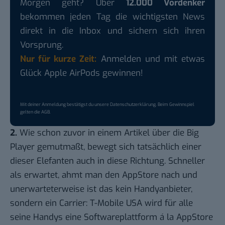
Morgen geht? Über
12.000 Vordenker
bekommen jeden Tag die wichtigsten News
direkt in die Inbox und sichern sich ihren
Vorsprung.
Nur für kurze Zeit:
Anmelden und mit etwas
Glück Apple AirPods gewinnen!
Mit deiner Anmeldung bestätigst du unsere
Datenschutzerklärung
. Beim Gewinnspiel
gelten die
AGB
.
2.
Wie schon zuvor in
einem Artikel
über die Big
Player gemutmaßt,
bewegt sich tatsächlich einer
dieser Elefanten
auch in diese Richtung. Schneller
als erwartet, ahmt man den AppStore nach und
unerwarteterweise ist das kein Handyanbieter,
sondern ein Carrier: T-Mobile USA wird für alle
seine Handys eine Softwareplattform á la AppStore