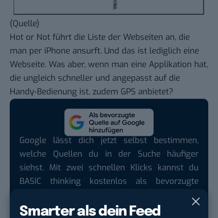
(
Quelle
)
Hot or Not führt die Liste der Webseiten an, die
man per iPhone ansurft. Und das ist lediglich eine
Webseite. Was aber, wenn man eine Applikation hat,
die ungleich schneller und angepasst auf die
Handy-Bedienung ist, zudem GPS anbietet?
Google lässt dich jetzt selbst bestimmen,
welche Quellen du in der Suche häufiger
siehst. Mit zwei schnellen Klicks kannst du
BASIC thinking kostenlos als bevorzugte
Quelle hinzufügen und damit unabhängigen
Tech-Journalismus unterstützen. Vielen Dank!
Smarter als dein Feed