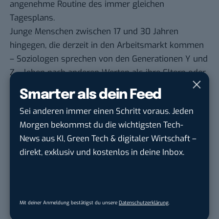
angenehme Routine des immer gleichen
Tagesplans.
Junge Menschen zwischen 17 und 30 Jahren
hingegen, die derzeit in den Arbeitsmarkt kommen
– Soziologen sprechen von den Generationen Y und
Z – leben nach anderen Werten als ihre Eltern oder
ihre großen Geschwister. Eine letzte Woche
Smarter als dein Feed
veröffentlichte Umfrage unter 6000 Studenten
Sei anderen immer einen Schritt voraus. Jeden
zeigt: Sie wollen sich im Beruf verwirklichen, aber
Morgen bekommst du die wichtigsten Tech-
sind ist nicht mehr bereit, für die Karriere auf ihr
News aus KI, Green Tech & digitaler Wirtschaft –
Privatleben zu verzichten. 71 Prozent möchten sich
direkt, exklusiv und kostenlos in deine Inbox.
künftig stark einer Partnerschaft widmen. Aber
zehn Prozent weniger als vor sechs Jahren wollen
in fachlicher Hinsicht Überdurchschnittliches leisten
und ebenso viel weniger wollen in Zukunft eine
Mit deiner Anmeldung bestätigst du unsere
Datenschutzerklärung
.
leitende Funktion übernehmen.