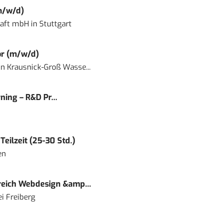
m/w/d)
haft mbH
in
Stuttgart
or (m/w/d)
in
Krausnick-Groß Wasse...
ning – R&D Pr...
eilzeit (25-30 Std.)
en
eich Webdesign &amp...
i Freiberg