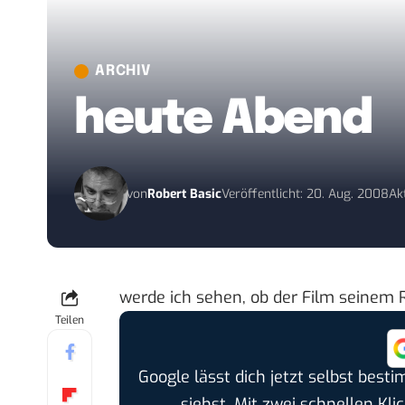
ARCHIV
heute Abend
von
Robert Basic
Veröffentlicht: 20. Aug. 2008
Ak
werde ich sehen, ob der Film seinem R
Teilen
Google lässt dich jetzt selbst bes
siehst. Mit zwei schnellen Kli