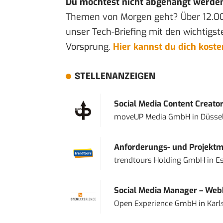
Du möchtest nicht abgehängt werde
Themen von Morgen geht? Über 12.0
unser Tech-Briefing mit den wichtigst
Vorsprung.
Hier kannst du dich kost
STELLENANZEIGEN
Social Media Content Creato
moveUP Media GmbH
in
Düsse
Anforderungs- und Projektma
trendtours Holding GmbH
in
E
Social Media Manager – Web
Open Experience GmbH
in
Karl