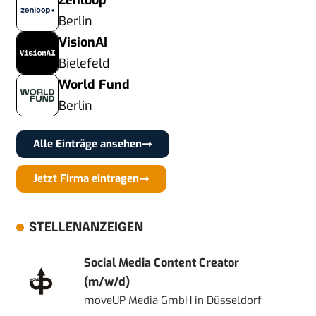
Zenloop
Berlin
VisionAI
Bielefeld
World Fund
Berlin
Alle Einträge ansehen
Jetzt Firma eintragen
STELLENANZEIGEN
Social Media Content Creator
(m/w/d)
moveUP Media GmbH
in
Düsseldorf