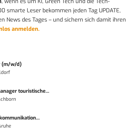
n
, wenn es um KI, Green Tech und die Tech-
00 smarte Leser bekommen jeden Tag UPDATE,
en News des Tages – und sichern sich damit ihren
enlos anmelden.
r (m/w/d)
ldorf
nager touristische...
schborn
kommunikation...
sruhe