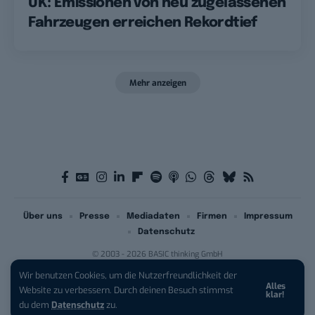
UK: Emissionen von neu zugelassenen
Fahrzeugen erreichen Rekordtief
Mehr anzeigen
Über uns
Presse
Mediadaten
Firmen
Impressum
Datenschutz
© 2003 - 2026 BASIC thinking GmbH
Wir benutzen Cookies, um die Nutzerfreundlichkeit der
Alles
iPhone 17 Pro sichern:
Für 1 € +
Website zu verbessern. Durch deinen Besuch stimmst
klar!
200 € Hardware-Bonus!
du dem
Datenschutz
zu.