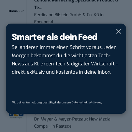
Content Marketing Specialist Product &
Te...
Ferdinand Bilstein GmbH & Co. KG
in
Ennepetal
Smarter als dein Feed
IT Sales & Online Marketing Manager
Sei anderen immer einen Schritt voraus. Jeden
(m/w/...
Instaffo GmbH
in
Karlsruhe
Morgen bekommst du die wichtigsten Tech-
News aus KI, Green Tech & digitaler Wirtschaft –
direkt, exklusiv und kostenlos in deine Inbox.
Marketing Manager – Content
Marketing /...
Acura Fachklinik GmbH
in
Albstadt
Mit deiner Anmeldung bestätigst du unsere
Datenschutzerklärung
.
Social Media Manager / Content Creator
(m/w/d)
Dr. Meyer & Meyer-Peteaux New Media
Compa...
in
Rastede