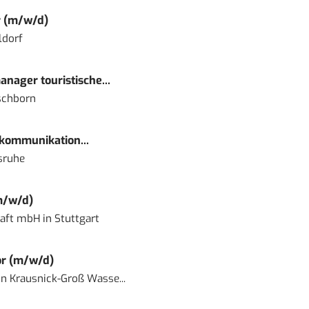
r (m/w/d)
ldorf
nager touristische...
schborn
kommunikation...
sruhe
m/w/d)
haft mbH
in
Stuttgart
or (m/w/d)
in
Krausnick-Groß Wasse...