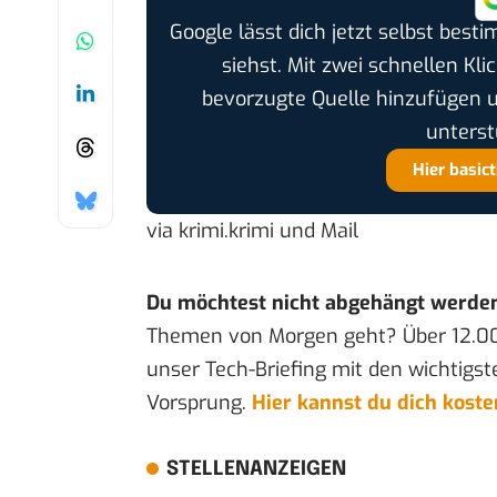
Google lässt dich jetzt selbst bes
siehst. Mit zwei schnellen Kli
bevorzugte Quelle hinzufügen 
unterst
Hier basic
via
krimi.krimi
und Mail
Du möchtest nicht abgehängt werde
Themen von Morgen geht? Über 12.0
unser Tech-Briefing mit den wichtigst
Vorsprung.
Hier kannst du dich kost
STELLENANZEIGEN