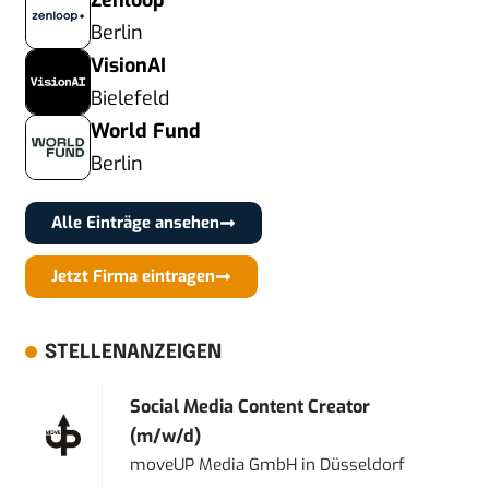
Zenloop
Berlin
VisionAI
Bielefeld
World Fund
Berlin
Alle Einträge ansehen
Jetzt Firma eintragen
STELLENANZEIGEN
Social Media Content Creator
(m/w/d)
moveUP Media GmbH
in
Düsseldorf