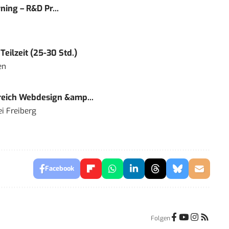
ning – R&D Pr...
eilzeit (25-30 Std.)
en
eich Webdesign &amp...
i Freiberg
Facebook
Folgen