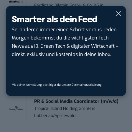
Ferdinand Bilstein GmbH & Co. KG
in
Ennepetal
Smarter als dein Feed
Sei anderen immer einen Schritt voraus. Jeden
PR & Social Media Coordinator (m/w/d)
Morgen bekommst du die wichtigsten Tech-
Tropical Island Holding GmbH
in
Königs
Wusterhausen
News aus KI, Green Tech & digitaler Wirtschaft –
direkt, exklusiv und kostenlos in deine Inbox.
Performance Marketing Manager
Schwerpunkt Pai...
EDEKA Südwest Stiftung & Co. KG
in
Offenburg
Mit deiner Anmeldung bestätigst du unsere
Datenschutzerklärung
.
PR & Social Media Coordinator (m/w/d)
Tropical Island Holding GmbH
in
Lübbenau/Spreewald