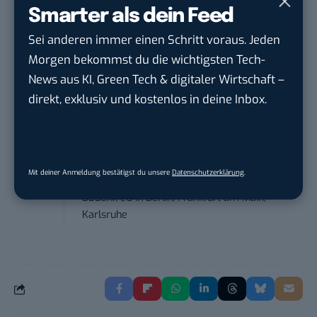
Senior ASIC Digital Lead – ATPG & M...
Smarter als dein Feed
Bosch Gruppe
in
Reutlingen
Sei anderen immer einen Schritt voraus. Jeden
Morgen bekommst du die wichtigsten Tech-
Volontärin / Volontär für
News aus KI, Green Tech & digitaler Wirtschaft –
Kommunikation mit d...
direkt, exklusiv und kostenlos in deine Inbox.
DIHK | Deutsche Industrie- und
Handelskammer
in
Berlin
Teamleiter (m/w/d) Customer
Mit deiner Anmeldung bestätigst du unsere
Datenschutzerklärung
.
Engagement / Soci...
BBBank eG
in
Berlin, Frankfurt am Main,
Karlsruhe