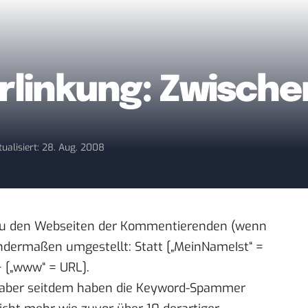
inkung: Zwischen
tualisiert: 28. Aug. 2008
s zu den Webseiten der Kommentierenden (wenn
gendermaßen
umgestellt
: Statt [„MeinNameIst“ =
 [„www“ = URL].
n, aber seitdem haben die Keyword-Spammer