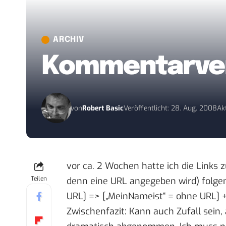
ARCHIV
Kommentarverl
von
Robert Basic
Veröffentlicht: 28. Aug. 2008
Ak
vor ca. 2 Wochen hatte ich die Link
Teilen
denn eine URL angegeben wird) fol
URL] => [„MeinNameist“ = ohne URL] +
Zwischenfazit: Kann auch Zufall sei