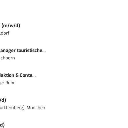
r (m/w/d)
ldorf
nager touristische...
schborn
ktion & Conte...
er Ruhr
/d)
ürttemberg), München
d)