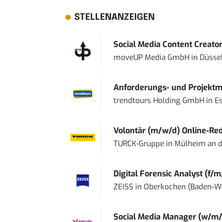
STELLENANZEIGEN
Social Media Content Creato
moveUP Media GmbH
in
Düsse
Anforderungs- und Projektma
trendtours Holding GmbH
in
E
Volontär (m/w/d) Online-Reda
TURCK-Gruppe
in
Mülheim an d
Digital Forensic Analyst (f/m
ZEISS
in
Oberkochen (Baden-W
Social Media Manager (w/m/