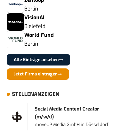
Zenloop
Berlin
VisionAI
Bielefeld
World Fund
Berlin
Alle Einträge ansehen
Jetzt Firma eintragen
STELLENANZEIGEN
Social Media Content Creator
(m/w/d)
moveUP Media GmbH
in
Düsseldorf