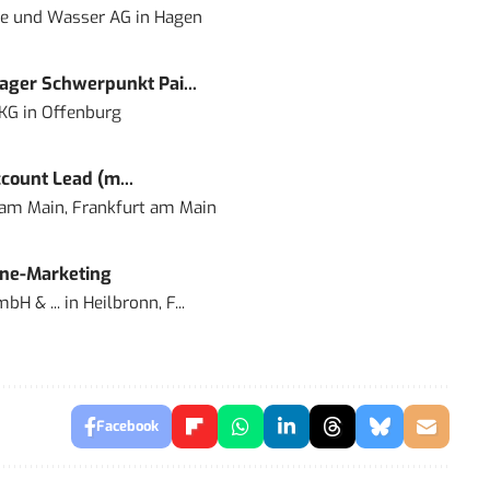
ie und Wasser AG
in
Hagen
ger Schwerpunkt Pai...
 KG
in
Offenburg
count Lead (m...
 am Main, Frankfurt am Main
ine-Marketing
bH & ...
in
Heilbronn, F...
Facebook