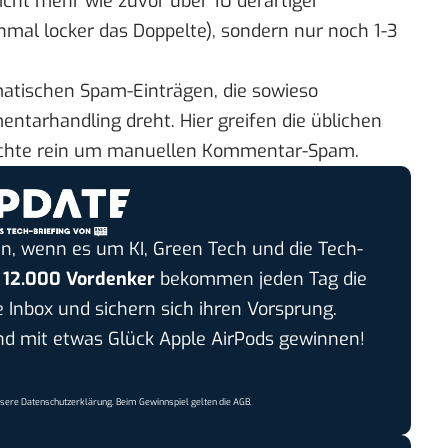
ht mehr wie zuvor über 10 derartiger
al locker das Doppelte), sondern nur noch 1-3
matischen Spam-Einträgen, die sowieso
tarhandling dreht. Hier greifen die üblichen
hichte rein um manuellen Kommentar-Spam.
n, wenn es um KI, Green Tech und die Tech-
r
12.000 Vordenker
bekommen jeden Tag die
e Inbox und sichern sich ihren Vorsprung.
 mit etwas Glück Apple AirPods gewinnen!
nsere
Datenschutzerklärung
. Beim Gewinnspiel gelten die
AGB
.