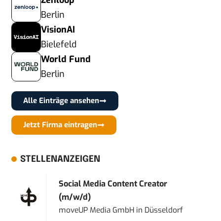
Zenloop
Berlin
VisionAI
Bielefeld
World Fund
Berlin
Alle Einträge ansehen
Jetzt Firma eintragen
STELLENANZEIGEN
Social Media Content Creator
(m/w/d)
moveUP Media GmbH
in
Düsseldorf