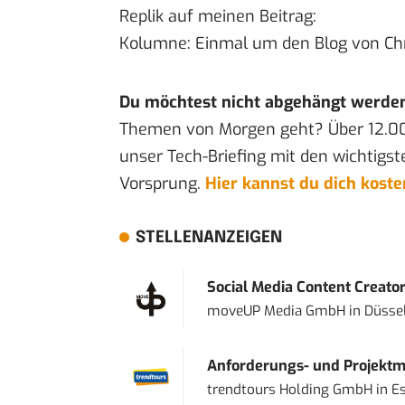
Replik auf meinen
Beitrag
:
Kolumne: Einmal um den Blog
von Ch
Du möchtest nicht abgehängt werde
Themen von Morgen geht? Über 12.0
unser Tech-Briefing mit den wichtigst
Vorsprung.
Hier kannst du dich kost
STELLENANZEIGEN
Social Media Content Creato
moveUP Media GmbH
in
Düsse
Anforderungs- und Projektma
trendtours Holding GmbH
in
E