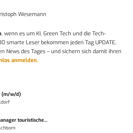
ristoph Wesemann
n
, wenn es um KI, Green Tech und die Tech-
00 smarte Leser bekommen jeden Tag UPDATE,
en News des Tages – und sichern sich damit ihren
enlos anmelden.
r (m/w/d)
ldorf
nager touristische...
schborn