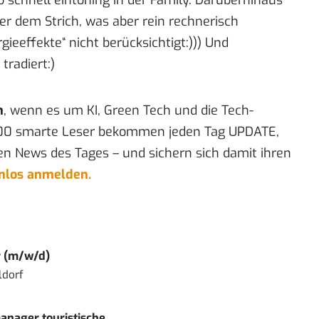
 dem Strich, was aber rein rechnerisch
ieeffekte“ nicht berücksichtigt:))) Und
tradiert:)
n
, wenn es um KI, Green Tech und die Tech-
00 smarte Leser bekommen jeden Tag UPDATE,
en News des Tages – und sichern sich damit ihren
enlos anmelden.
r (m/w/d)
ldorf
nager touristische...