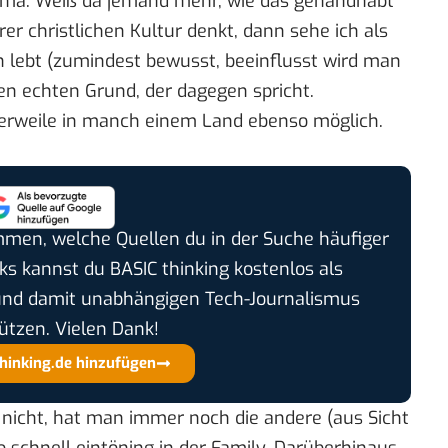
hema. Weiß da jemand mehr, wie das gehandhabt
 christlichen Kultur denkt, dann sehe ich als
n lebt (zumindest bewusst, beeinflusst wird man
en echten Grund, der dagegen spricht.
lerweile in manch einem Land ebenso möglich.
timmen, welche Quellen du in der Suche häufiger
cks kannst du BASIC thinking kostenlos als
und damit unabhängigen Tech-Journalismus
ützen. Vielen Dank!
thinking.de hinzufügen
 nicht, hat man immer noch die andere (aus Sicht
 schnell eintöning in der Family. Darüberhinaus