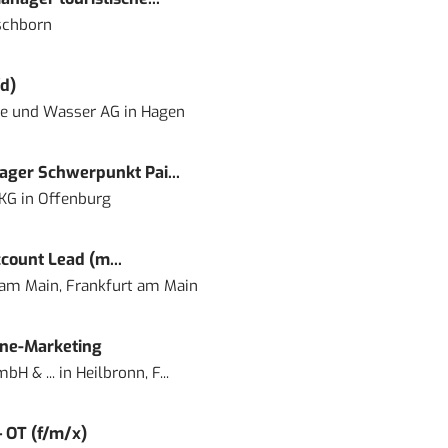
schborn
d)
ie und Wasser AG
in
Hagen
ger Schwerpunkt Pai...
 KG
in
Offenburg
count Lead (m...
 am Main, Frankfurt am Main
ine-Marketing
bH & ...
in
Heilbronn, F...
– OT (f/m/x)