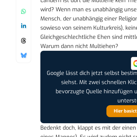
Ländern ist dort die Multiehe kein T
wird? Wenn man es unabhängig unserer
Mensch, der unabhängig einer Religio
sowieso von seinem Kulturkreis), kein
Gleichgeschlechtliche Ehen sind mitt
Warum dann nicht Multiehen?
Google lässt dich jetzt selbst bes
siehst. Mit zwei schnellen Kli
bevorzugte Quelle hinzufügen 
unterst
Hier basic
Bedenkt doch, klappt es mit der einen
eines Mannes). Es wird zudem nicht so