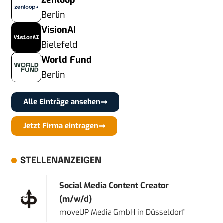
Zenloop
Berlin
VisionAI
Bielefeld
World Fund
Berlin
Alle Einträge ansehen
Jetzt Firma eintragen
STELLENANZEIGEN
Social Media Content Creator
(m/w/d)
moveUP Media GmbH
in
Düsseldorf