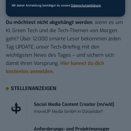
der Definition der Verkehrsdaten nicht klar.
Mit deiner Anmeldung bestätigst du unsere
Datenschutzerklärung
.
Du möchtest nicht abgehängt werden
, wenn es um
KI, Green Tech und die Tech-Themen von Morgen
geht? Über 12.000 smarte Leser bekommen jeden
Tag UPDATE, unser Tech-Briefing mit den
wichtigsten News des Tages – und sichern sich
damit ihren Vorsprung.
Hier kannst du dich
kostenlos anmelden.
STELLENANZEIGEN
Social Media Content Creator (m/w/d)
moveUP Media GmbH
in
Düsseldorf
Anforderungs- und Projektmanager