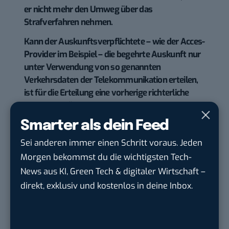
er nicht mehr den Umweg über das
Strafverfahren nehmen.
Kann der Auskunftsverpflichtete – wie der Acces-
Provider im Beispiel – die begehrte Auskunft nur
unter Verwendung von so genannten
Verkehrsdaten der Telekommunikation erteilen,
ist für die Erteilung eine vorherige richterliche
Anordnung über die Verwendung der
Verkehrsdaten erforderlich. Verkehrsdaten sind
Smarter als dein Feed
Daten zu den Umständen der Kommunikation
Sei anderen immer einen Schritt voraus. Jeden
wie etwa die Zuordnung einer Nummer zu einem
Anschlussinhaber oder die Zeitdauer, wann
Morgen bekommst du die wichtigsten Tech-
zwischen zwei Anschlüssen eine Verbindung
News aus KI, Green Tech & digitaler Wirtschaft –
bestand
.
direkt, exklusiv und kostenlos in deine Inbox.
Habt Ihr jetzt verstanden, wann ein
Internetzugangsprovider nun die IP zum Namen
zuordnen und rausrücken muss?? Ich komme mit