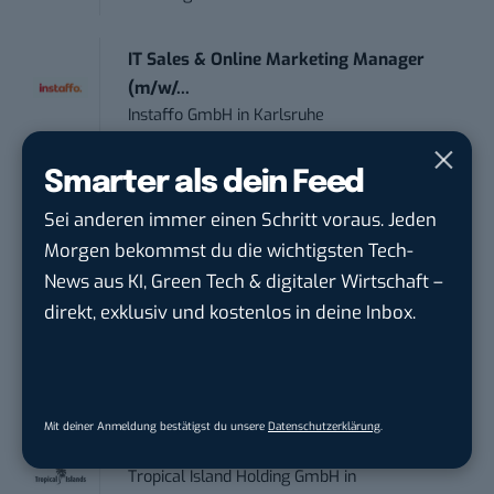
IT Sales & Online Marketing Manager
(m/w/...
Instaffo GmbH
in
Karlsruhe
Smarter als dein Feed
Marketing Manager – Content
Marketing /...
Sei anderen immer einen Schritt voraus. Jeden
Acura Fachklinik GmbH
in
Albstadt
Morgen bekommst du die wichtigsten Tech-
News aus KI, Green Tech & digitaler Wirtschaft –
Content Marketing Specialist Product &
direkt, exklusiv und kostenlos in deine Inbox.
Te...
Ferdinand Bilstein GmbH & Co. KG
in
Ennepetal
Mit deiner Anmeldung bestätigst du unsere
Datenschutzerklärung
.
PR & Social Media Coordinator (m/w/d)
Tropical Island Holding GmbH
in