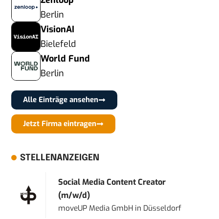
Zenloop
Berlin
VisionAI
Bielefeld
World Fund
Berlin
Alle Einträge ansehen
Jetzt Firma eintragen
STELLENANZEIGEN
Social Media Content Creator
(m/w/d)
moveUP Media GmbH
in
Düsseldorf