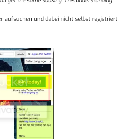
till get the same soaking. This understanding
er aufsuchen und dabei nicht selbst registriert