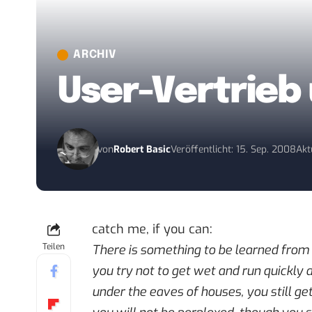
ARCHIV
User-Vertrieb
von
Robert Basic
Veröffentlicht: 15. Sep. 2008
Akt
catch me, if you can:
Teilen
There is something to be learned from
you try not to get wet and run quickly 
under the eaves of houses, you still g