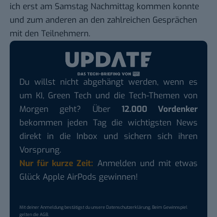
ich erst am Samstag Nachmittag kommen konnte
und zum anderen an den zahlreichen Gesprächen
mit den Teilnehmern.
Du willst nicht abgehängt werden, wenn es
um KI, Green Tech und die Tech-Themen von
Morgen geht? Über
12.000 Vordenker
bekommen jeden Tag die wichtigsten News
direkt in die Inbox und sichern sich ihren
Vorsprung.
Nur für kurze Zeit:
Anmelden und mit etwas
Glück Apple AirPods gewinnen!
Mit deiner Anmeldung bestätigst du unsere
Datenschutzerklärung
. Beim Gewinnspiel
gelten die
AGB
.