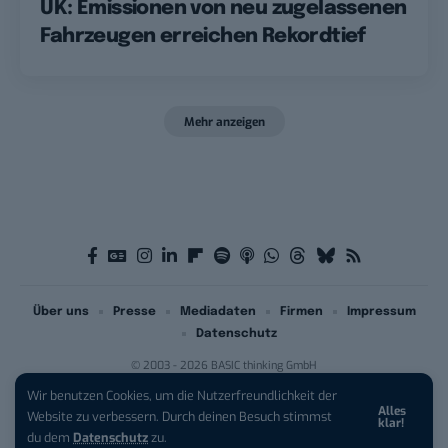
UK: Emissionen von neu zugelassenen
Fahrzeugen erreichen Rekordtief
Mehr anzeigen
Über uns
Presse
Mediadaten
Firmen
Impressum
Datenschutz
© 2003 - 2026 BASIC thinking GmbH
Wir benutzen Cookies, um die Nutzerfreundlichkeit der
Alles
iPhone 17 Pro sichern:
Für 1 € +
Website zu verbessern. Durch deinen Besuch stimmst
klar!
200 € Hardware-Bonus!
du dem
Datenschutz
zu.