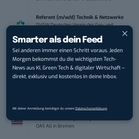
Referent (m/w/d) Technik & Netzwerke
DVGW Deutscher Verein des Gas- und
Wasserfac...
in
Bonn
Smarter als dein Feed
Sei anderen immer einen Schritt voraus. Jeden
Social Media Manager / Content Creator
Morgen bekommst du die wichtigsten Tech-
(m/w/d)
Dr. Meyer & Meyer-Peteaux New Media
News aus KI, Green Tech & digitaler Wirtschaft –
Compa...
in
Rastede
direkt, exklusiv und kostenlos in deine Inbox.
Social Media Specialist (w/m/d)
Personalwerk GmbH
in
Karben
Mit deiner Anmeldung bestätigst du unsere
Datenschutzerklärung
.
Content Creator (m/w/d)
OAS AG
in
Bremen