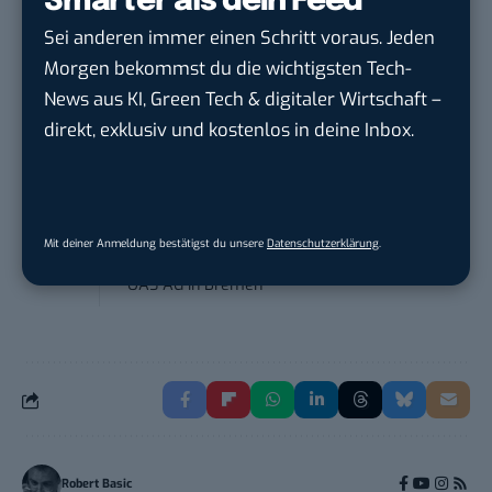
Smarter als dein Feed
Social Media Manager / Content Creator
Sei anderen immer einen Schritt voraus. Jeden
(m/w/d)
Morgen bekommst du die wichtigsten Tech-
Dr. Meyer & Meyer-Peteaux New Media
News aus KI, Green Tech & digitaler Wirtschaft –
Compa...
in
Rastede
direkt, exklusiv und kostenlos in deine Inbox.
Social Media Specialist (w/m/d)
Personalwerk GmbH
in
Karben
Mit deiner Anmeldung bestätigst du unsere
Datenschutzerklärung
.
Content Creator (m/w/d)
OAS AG
in
Bremen
Robert Basic