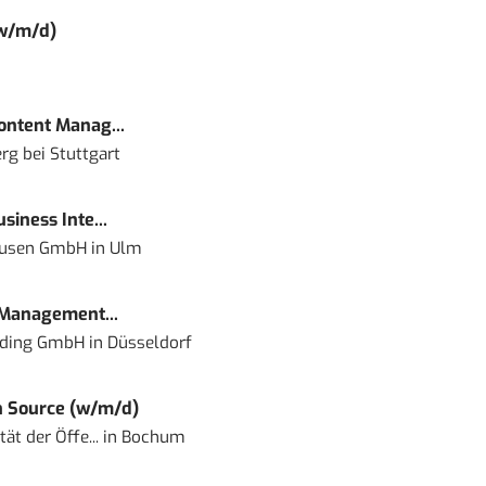
(w/m/d)
Content Manag...
rg bei Stuttgart
siness Inte...
ausen GmbH
in
Ulm
 Management...
lding GmbH
in
Düsseldorf
 Source (w/m/d)
ät der Öffe...
in
Bochum