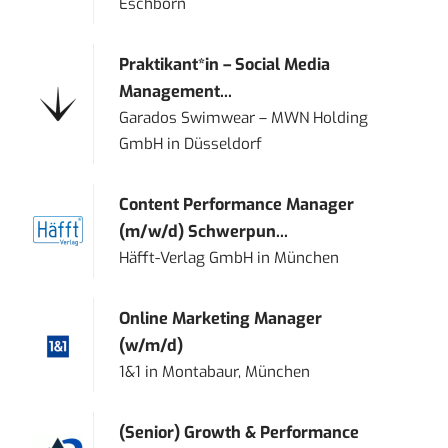
Eschborn
Praktikant*in – Social Media
Management...
Garados Swimwear – MWN Holding
GmbH
in
Düsseldorf
Content Performance Manager
(m/w/d) Schwerpun...
Häfft-Verlag GmbH
in
München
Online Marketing Manager
(w/m/d)
1&1
in
Montabaur, München
(Senior) Growth & Performance