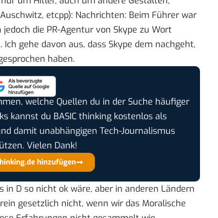
ht nur um Hitler, auch um andere Gestalten,
uschwitz, etcpp):
Nachrichten: Beim Führer war
h jedoch die PR-Agentur von Skype zu Wort
. Ich gehe davon aus, dass Skype dem nachgeht,
angesprochen haben.
timmen, welche Quellen du in der Suche häufiger
cks kannst du BASIC thinking kostenlos als
und damit unabhängigen Tech-Journalismus
ützen. Vielen Dank!
thinking.de hinzufügen
es in D so nicht ok wäre, aber in anderen Ländern
rein gesetzlich nicht, wenn wir das Moralische
diese Erfahrungen nicht gesammelt wie