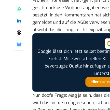
Profilen interessiert hat (geht ja nic
geschmacklose Wohnortangaben wie A
besetzt
. In den Kommentaren hat sic
gemeldet und auf die AGBs verwiesen
obwohl das die Jungs nicht explizit 
Google lässt dich jetzt selbst bes
siehst. Mit zwei schnellen Kli
bevorzugte Quelle hinzufügen 
unterst
Hier basic
Nur, doofe Frage: Mag ja sein, dass di
wird das nicht so eng gesehen, schon 
außen vor lassen. Logisch, man hat 