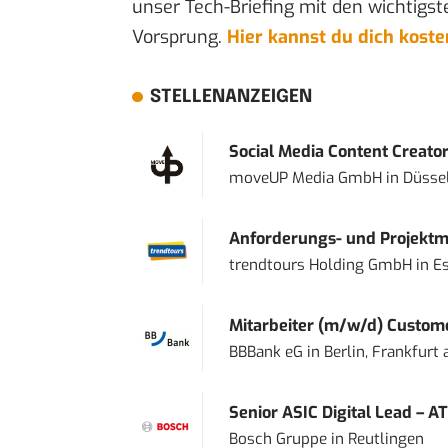
unser Tech-Briefing mit den wichtigst
Vorsprung.
Hier kannst du dich kost
STELLENANZEIGEN
Social Media Content Creato
moveUP Media GmbH
in
Düsse
Anforderungs- und Projektma
trendtours Holding GmbH
in
E
Mitarbeiter (m/w/d) Custome
BBBank eG
in
Berlin, Frankfurt
Senior ASIC Digital Lead – AT
Bosch Gruppe
in
Reutlingen