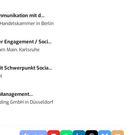
mmunikation mit d...
nd Handelskammer
in
Berlin
r Engagement / Soci...
 am Main, Karlsruhe
t Schwerpunkt Socia...
t
 Management...
lding GmbH
in
Düsseldorf