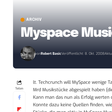
ARCHIV
Myspace Music
von
Robert Basic
Veröffentlicht: 8. Okt. 2008
Aktu
lt. Techcrunch
will MySpace wenige Ta
Teilen
Mrd Musikstücke abgespielt haben (die
Kann man das nun als Erfolg werten o
Konnte dazu keine Quellen finden, wi