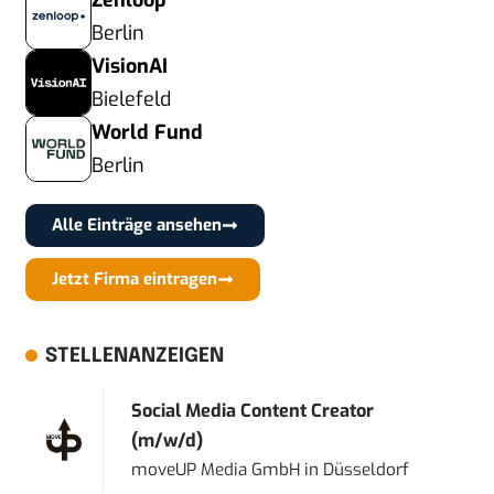
Zenloop
Berlin
VisionAI
Bielefeld
World Fund
Berlin
Alle Einträge ansehen
Jetzt Firma eintragen
STELLENANZEIGEN
Social Media Content Creator
(m/w/d)
moveUP Media GmbH
in
Düsseldorf