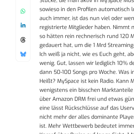
Stücke, die man aktiv in MySpace Musi
sowieso in den Profilen automatisch l
auch immer, ist das nun viel oder we
registrierte Mitglieder haben. Nimmt
so hätten rein rechnerisch rund 120 M
gedauert hat, um die 1 Mrd Streaming
Ich weiß ja nicht, wie es Euch geht, a
wenig. Gut, lassen wir lediglich 10% 
dann 50-100 Songs pro Woche. Was imm
Heißt? MySpace ist kein Radio. Kann 
wenigstens ein bisschen Marktanteile
über Amazon DRM frei und etwas güns
eine lässt Rückschlüsse auf das Userv
nicht mehr der alles dominante Playe
ist. Mehr Wettbewerb bedeutet immer