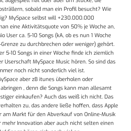
c abgespielt hat oder aber um Stücke, die
osträllern, sobald man ein Profil besucht? Wie
nig? MySpace selbst will +230.000.000
 man eine Aktivitätsquote von 50% je Woche an,
io User ca. 5-10 Songs (kA, ob es nun 1 Woche
-Grenze zu durchbrechen oder weniger) gehört.
ber 5-10 Songs in einer Woche finde ich ziemlich
der Userschaft MySpace Music hören. So sind das
er noch nicht sonderlich viel ist.
MySpace aber zB itunes überholen oder
 abringen , denn die Songs kann man allesamt
tiger einkaufen? Auch das weiß ich nicht. Das
erhalten zu, das andere ließe hoffen, dass Apple
r am Markt für den Abverkauf von Online-Musik
 mehr Innovation aber auch nicht selten einen