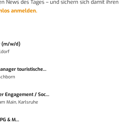
en News des Tages – und sichern sich damit ihren
enlos anmelden.
r (m/w/d)
ldorf
nager touristische...
schborn
r Engagement / Soc...
 am Main, Karlsruhe
PG & M...