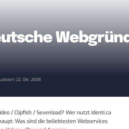
eutsche Webgrün
ualisiert: 22. Okt. 2008
deo / Clipfish / Sevenload? Wer nutzt Identi.ca
haupt: Was sind die beliebtesten Webservices