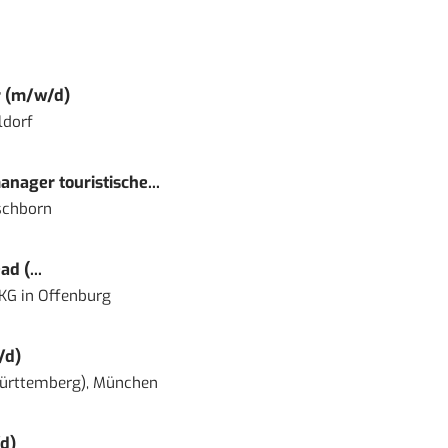
r (m/w/d)
ldorf
nager touristische...
schborn
d (...
 KG
in
Offenburg
/d)
ürttemberg), München
d)