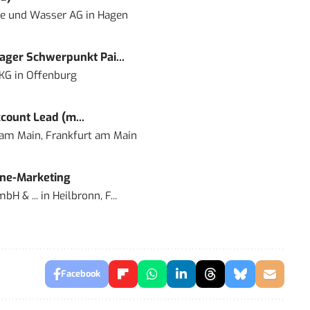
ie und Wasser AG
in
Hagen
ger Schwerpunkt Pai...
 KG
in
Offenburg
count Lead (m...
 am Main, Frankfurt am Main
ine-Marketing
bH & ...
in
Heilbronn, F...
Facebook