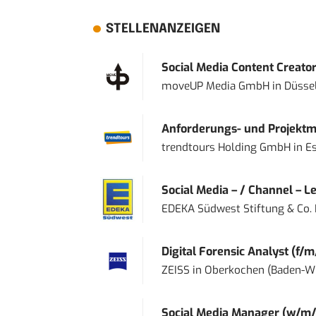
STELLENANZEIGEN
Social Media Content Creato
moveUP Media GmbH
in
Düsse
Anforderungs- und Projektma
trendtours Holding GmbH
in
E
Social Media – / Channel – Lea
EDEKA Südwest Stiftung & Co.
Digital Forensic Analyst (f/m
ZEISS
in
Oberkochen (Baden-W
Social Media Manager (w/m/