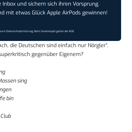
e Inbox und sichern sich ihren Vorsprung.
 mit etwas Glück Apple AirPods gewinnen!
nsere
Datenschutzerklärung
. Beim Gewinnspiel gelten die
AGB
.
ch, die Deutschen sind einfach nur Nörgler“.
 superkritisch gegenüber Eigenem?
ing
 Massen sing
ingen
fe bin
 Club