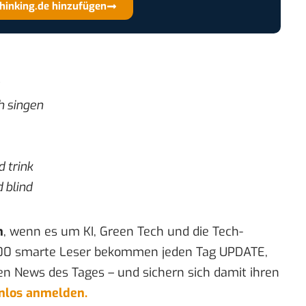
thinking.de hinzufügen
h singen
 trink
 blind
n
, wenn es um KI, Green Tech und die Tech-
00 smarte Leser bekommen jeden Tag UPDATE,
en News des Tages – und sichern sich damit ihren
enlos anmelden.