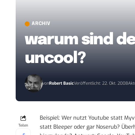
ARCHIV
warum sind d
uncool?
von
Robert Basic
Veröffentlicht: 22. Okt. 2008
Akt
Beispiel: Wer nutzt Youtube statt Myvi
Teilen
statt Bleeper oder gar Noserub? Über