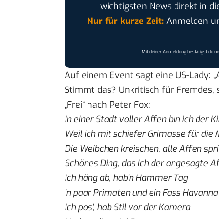
wichtigsten News direkt in di
Nur für kurze Zeit:
Anmelden und
Mit deiner Anmeldung bestätigst du u
Auf einem Event sagt eine US-Lady: „A
Stimmt das? Unkritisch für Fremdes,
„Frei“ nach Peter Fox:
In einer Stadt voller Affen bin ich der K
Weil ich mit schiefer Grimasse für die
Die Weibchen kreischen, alle Affen spr
Schönes Ding, das ich der angesagte Af
Ich häng ab, hab’n Hammer Tag
’n paar Primaten und ein Fass Havanna
Ich pos‘, hab Stil vor der Kamera