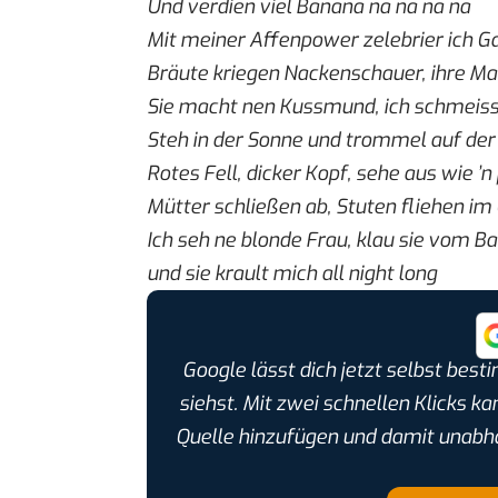
Und verdien viel Banana na na na na
Mit meiner Affenpower zelebrier ich 
Bräute kriegen Nackenschauer, ihre M
Sie macht nen Kussmund, ich schmeiss 
Steh in der Sonne und trommel auf der
Rotes Fell, dicker Kopf, sehe aus wie ’n
Mütter schließen ab, Stuten fliehen im
Ich seh ne blonde Frau, klau sie vom B
und sie krault mich all night long
Google lässt dich jetzt selbst bes
siehst. Mit zwei schnellen Klicks k
Quelle hinzufügen und damit unabh