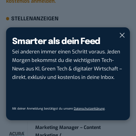
kostenlos anmelden.
STELLENANZEIGEN
Social Media Content Creator (m/w/d)
Smarter als dein Feed
moveUP Media GmbH
in
Düsseldorf
Sei anderen immer einen Schritt voraus. Jeden
Morgen bekommst du die wichtigsten Tech-
Anforderungs- und Projektmanager
News aus KI, Green Tech & digitaler Wirtschaft –
touristische...
trendtours Holding GmbH
in
Eschborn
direkt, exklusiv und kostenlos in deine Inbox.
IT Sales & Online Marketing Manager
(m/w/...
Instaffo GmbH
in
Karlsruhe
Mit deiner Anmeldung bestätigst du unsere
Datenschutzerklärung
.
Marketing Manager – Content
Marketing /...