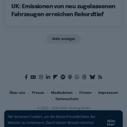
UK: Emissionen von neu zugelassenen
Fahrzeugen erreichen Rekordtief
Mehr anzeigen
Über uns
Presse
Mediadaten
Firmen
Impressum
Datenschutz
© 2003 - 2026 BASIC thinking GmbH
Wir benutzen Cookies, um die Nutzerfreundlichkeit der
Alles
iPhone 17 Pro sichern:
Für 1 € +
Website zu verbessern. Durch deinen Besuch stimmst
klar!