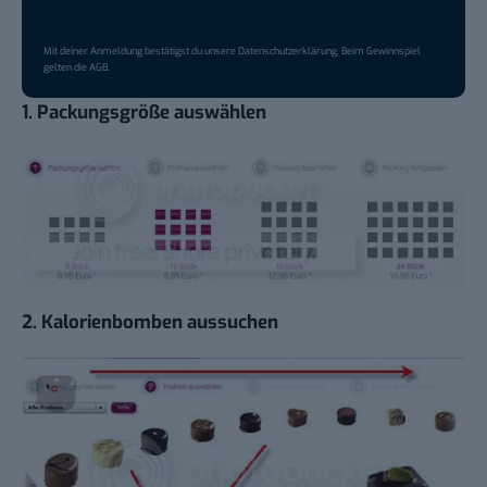
Mit deiner Anmeldung bestätigst du unsere
Datenschutzerklärung
. Beim Gewinnspiel
gelten die
AGB
.
1. Packungsgröße auswählen
2. Kalorienbomben aussuchen