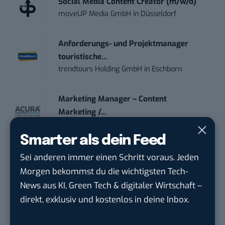
Social Media Content Creator (m/w/d)
moveUP Media GmbH
in
Düsseldorf
Anforderungs- und Projektmanager
touristische...
trendtours Holding GmbH
in
Eschborn
Marketing Manager – Content
Marketing /...
Acura Fachklinik GmbH
in
Albstadt
Smarter als dein Feed
Content Marketing Specialist Product &
Sei anderen immer einen Schritt voraus. Jeden
Te...
Morgen bekommst du die wichtigsten Tech-
Ferdinand Bilstein GmbH & Co. KG
in
News aus KI, Green Tech & digitaler Wirtschaft –
Ennepetal
direkt, exklusiv und kostenlos in deine Inbox.
IT Sales & Online Marketing Manager