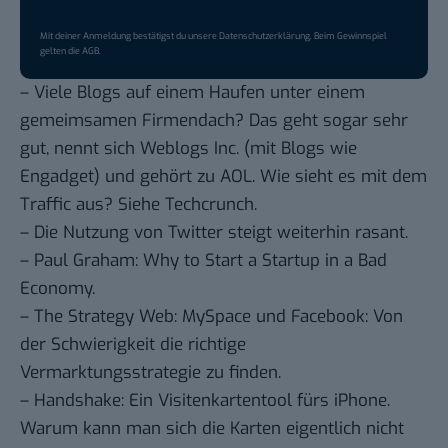
Mit deiner Anmeldung bestätigst du unsere
Datenschutzerklärung
. Beim Gewinnspiel
gelten die
AGB
.
– Viele Blogs auf einem Haufen unter einem
gemeimsamen Firmendach? Das geht sogar sehr
gut, nennt sich Weblogs Inc. (mit Blogs wie
Engadget) und gehört zu AOL. Wie sieht es mit dem
Traffic aus? Siehe
Techcrunch
.
– Die Nutzung von Twitter steigt
weiterhin rasant
.
– Paul Graham:
Why to Start a Startup in a Bad
Economy
.
– The Strategy Web:
MySpace und Facebook: Von
der Schwierigkeit die richtige
Vermarktungsstrategie zu finden
.
–
Handshake
: Ein Visitenkartentool fürs iPhone.
Warum kann man sich die Karten eigentlich nicht