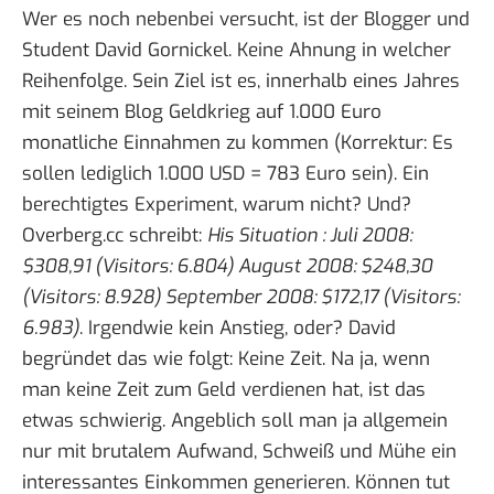
Wer es noch nebenbei versucht, ist der Blogger und
Student David Gornickel. Keine Ahnung in welcher
Reihenfolge. Sein Ziel ist es, innerhalb eines Jahres
mit seinem Blog
Geldkrieg
auf 1.000 Euro
monatliche Einnahmen zu kommen (Korrektur: Es
sollen lediglich 1.000 USD = 783 Euro sein). Ein
berechtigtes Experiment, warum nicht? Und?
Overberg.cc schreibt
:
His Situation : Juli 2008:
$308,91 (Visitors: 6.804) August 2008: $248,30
(Visitors: 8.928) September 2008: $172,17 (Visitors:
6.983)
. Irgendwie kein Anstieg, oder? David
begründet das wie folgt
: Keine Zeit. Na ja, wenn
man keine Zeit zum Geld verdienen hat, ist das
etwas schwierig. Angeblich soll man ja allgemein
nur mit brutalem Aufwand, Schweiß und Mühe ein
interessantes Einkommen generieren. Können tut