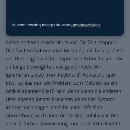
Wir drehen abermals das Modell auf: Was ist mit
der Komplexität? Ein Text kann zwar langweilig und
doof sein, dennoch braucht der Schnellleser und
Mit deiner Anmeldung bestätigst du unsere
Datenschutzerklärung
.
Langsamversteher dadurch die zehnfache Menge
an Zeit. Auch das kann man messen. Indem man
nichts anderes macht als zuvor: Die Zeit stoppen.
Das System hat nun eine Messung, die besagt, dass
der User -egal welcher Typus von Schnellleser- 10x
so lange benötigt hat wie gewöhnlich. Wir
ignorieren „away from keyboard“-Abweichungen
btw! Ist das nun ein Problem zum Melden, ob ein
Artikel spannend ist? Nein, denn wenn die anderen
User ebenso länger brauchen, kann das System
immer noch sagen, dass bei einer 5fachen
Abweichung nach oben der Artikel solala war. Bei
einer 10fachen Abweichung muss der Artikel wohl