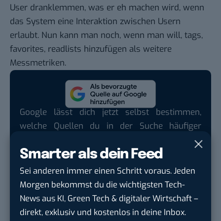
User dranklemmen, was er eh machen wird, wenn
das System eine Interaktion zwischen Usern
erlaubt. Nun kann man noch, wenn man will, tags,
favorites, readlists hinzufügen als weitere
Messmetriken.
Google lässt dich jetzt selbst bestimmen,
welche Quellen du in der Suche häufiger
siehst. Mit zwei schnellen Klicks kannst du
Smarter als dein Feed
BASIC thinking kostenlos als bevorzugte
Quelle hinzufügen und damit unabhängigen
Sei anderen immer einen Schritt voraus. Jeden
Tech-Journalismus unterstützen. Vielen Dank!
Morgen bekommst du die wichtigsten Tech-
News aus KI, Green Tech & digitaler Wirtschaft –
Hier basicthinking.de hinzufügen
direkt, exklusiv und kostenlos in deine Inbox.