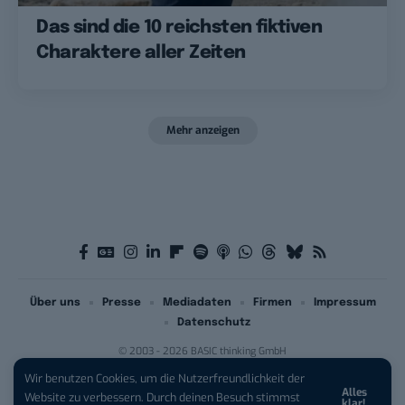
Das sind die 10 reichsten fiktiven
Charaktere aller Zeiten
Mehr anzeigen
Über uns
Presse
Mediadaten
Firmen
Impressum
Datenschutz
© 2003 - 2026 BASIC thinking GmbH
Wir benutzen Cookies, um die Nutzerfreundlichkeit der
Alles
iPhone 17 Pro sichern:
Für 1 € +
Website zu verbessern. Durch deinen Besuch stimmst
klar!