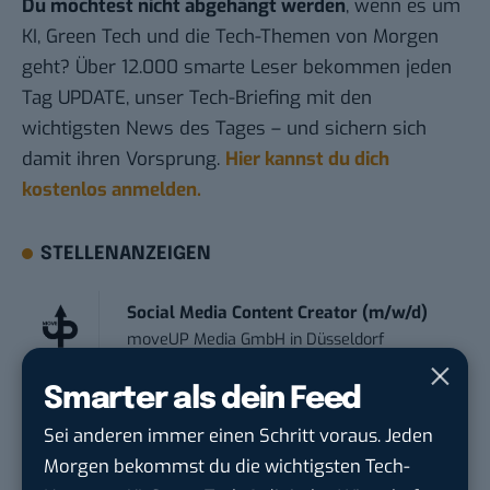
Du möchtest nicht abgehängt werden
, wenn es um
KI, Green Tech und die Tech-Themen von Morgen
geht? Über 12.000 smarte Leser bekommen jeden
Tag UPDATE, unser Tech-Briefing mit den
wichtigsten News des Tages – und sichern sich
damit ihren Vorsprung.
Hier kannst du dich
kostenlos anmelden.
STELLENANZEIGEN
Social Media Content Creator (m/w/d)
moveUP Media GmbH
in
Düsseldorf
Smarter als dein Feed
Anforderungs- und Projektmanager
touristische...
Sei anderen immer einen Schritt voraus. Jeden
trendtours Holding GmbH
in
Eschborn
Morgen bekommst du die wichtigsten Tech-