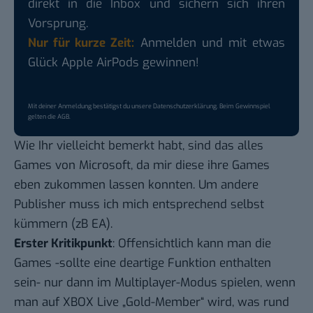
direkt in die Inbox und sichern sich ihren
Vorsprung.
Nur für kurze Zeit:
Anmelden und mit etwas
Glück Apple AirPods gewinnen!
Mit deiner Anmeldung bestätigst du unsere
Datenschutzerklärung
. Beim Gewinnspiel
gelten die
AGB
.
Wie Ihr vielleicht bemerkt habt, sind das alles
Games von Microsoft, da mir diese ihre Games
eben zukommen lassen konnten. Um andere
Publisher muss ich mich entsprechend selbst
kümmern (zB EA).
Erster Kritikpunkt
: Offensichtlich kann man die
Games -sollte eine deartige Funktion enthalten
sein- nur dann im Multiplayer-Modus spielen, wenn
man auf XBOX Live „Gold-Member“ wird, was rund