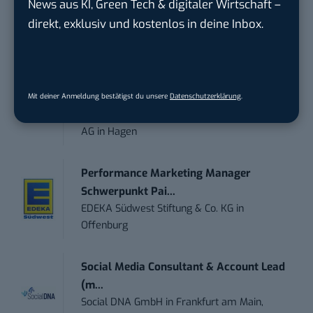
News aus KI, Green Tech & digitaler Wirtschaft –
Digital Forensic Analyst (f/m/d)
direkt, exklusiv und kostenlos in deine Inbox.
ZEISS
in
Oberkochen (Baden-Württemberg),
München
Social Media Manager (w/m/d)
Mit deiner Anmeldung bestätigst du unsere
Datenschutzerklärung
.
ENERVIE - Südwestfalen Energie und Wasser
AG
in
Hagen
Performance Marketing Manager
Schwerpunkt Pai...
EDEKA Südwest Stiftung & Co. KG
in
Offenburg
Social Media Consultant & Account Lead
(m...
Social DNA GmbH
in
Frankfurt am Main,