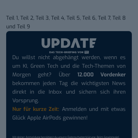
Teil 1
,
Teil 2
,
Teil 3
,
Teil 4
,
Teil 5
,
Teil 6
,
Teil 7
,
Teil 8
und
Teil 9
Du willst nicht abgehängt werden, wenn es
um KI, Green Tech und die Tech-Themen von
Morgen geht? Über
12.000 Vordenker
bekommen jeden Tag die wichtigsten News
direkt in die Inbox und sichern sich ihren
Vorsprung.
Nur für kurze Zeit:
Anmelden und mit etwas
Glück Apple AirPods gewinnen!
Mit deiner Anmeldung bestätigst du unsere
Datenschutzerklärung
. Beim Gewinnspiel