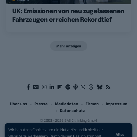
UK: Emissionen von neu zugelassenen
Fahrzeugen erreichen Rekordtief
Mehr anzeigen
Über uns
Presse
Mediadaten
Firmen
Impressum
Datenschutz
© 2003 - 2026 BASIC thinking GmbH
Wir benutzen Cookies, um die Nutzerfreundlichkeit der
Alles
iPhone 17 Pro sichern:
Für 1 € +
Website zu verbessern. Durch deinen Besuch stimmst