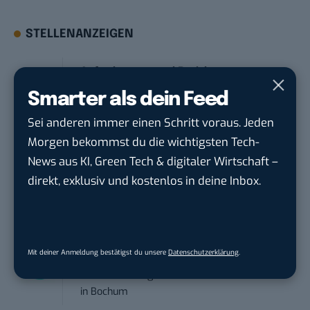
STELLENANZEIGEN
Anforderungs- und Projektmanager
touristische...
Smarter als dein Feed
trendtours Holding GmbH
in
Eschborn
Sei anderen immer einen Schritt voraus. Jeden
Morgen bekommst du die wichtigsten Tech-
Praktikant*in – Social Media
News aus KI, Green Tech & digitaler Wirtschaft –
Management...
direkt, exklusiv und kostenlos in deine Inbox.
Garados Swimwear – MWN Holding GmbH
in
Düsseldorf
Community Manager:in Open Source
Mit deiner Anmeldung bestätigst du unsere
Datenschutzerklärung
.
(w/m/d)
Zentrum für Digitale Souveränität der Öffe...
in
Bochum