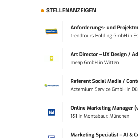
STELLENANZEIGEN
Anforderungs- und Projektma
trendtours Holding GmbH
in
E
Art Director – UX Design / Ad
meap GmbH
in
Witten
Referent Social Media / Con
Actemium Service GmbH
in
Dü
Online Marketing Manager 
1&1
in
Montabaur, München
Marketing Specialist – AI & 