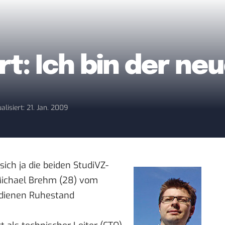
rt: Ich bin der n
alisiert: 21. Jan. 2009
ich ja die beiden StudiVZ-
ichael Brehm (28) vom
rdienen
Ruhestand