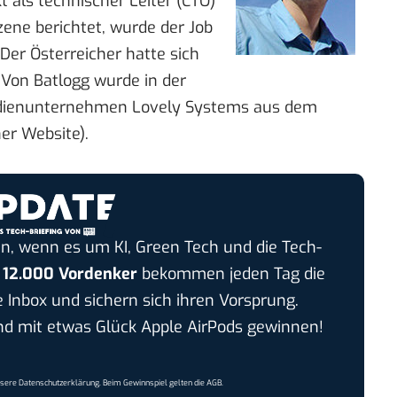
als technischer Leiter (CTO)
zene
berichtet, wurde der Job
er Österreicher hatte sich
. Von Batlogg wurde in der
edienunternehmen
Lovely Systems
aus dem
ner
Website
).
n, wenn es um KI, Green Tech und die Tech-
r
12.000 Vordenker
bekommen jeden Tag die
e Inbox und sichern sich ihren Vorsprung.
 mit etwas Glück Apple AirPods gewinnen!
nsere
Datenschutzerklärung
. Beim Gewinnspiel gelten die
AGB
.