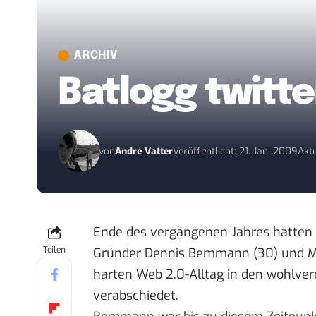
ARCHIV
Batlogg twitte
von
André Vatter
Veröffentlicht: 21. Jan. 2009
Aktu
Ende des vergangenen Jahres hatten s
Teilen
Gründer Dennis Bemmann (30) und M
harten Web 2.0-Alltag in den wohlve
verabschiedet.