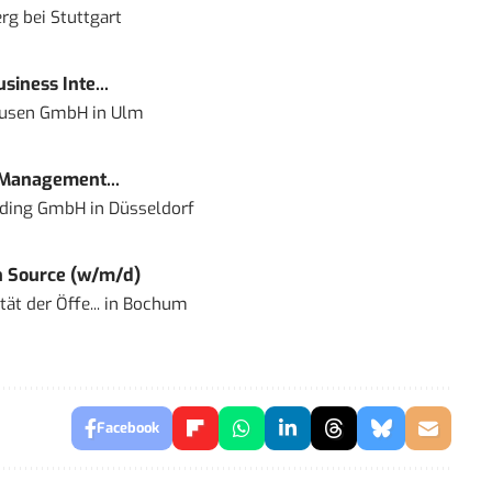
rg bei Stuttgart
siness Inte...
ausen GmbH
in
Ulm
 Management...
lding GmbH
in
Düsseldorf
 Source (w/m/d)
ät der Öffe...
in
Bochum
Facebook