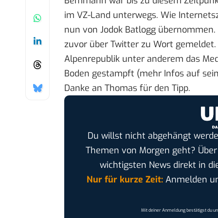
Bemmann war bis zu diesem Zeitpunkt 
im VZ-Land unterwegs. Wie
Internets
nun von Jodok Batlogg übernommen. D
zuvor über Twitter
zu Wort gemeldet
Alpenrepublik unter anderem das M
Boden gestampft (mehr Infos auf sei
Danke an Thomas für den Tipp.
Du willst nicht abgehängt werde
Themen von Morgen geht? Übe
wichtigsten News direkt in di
Nur für kurze Zeit:
Anmelden und
Mit deiner Anmeldung bestätigst du u