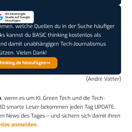
timmen, welche Quellen du in der Suche häufiger
cks kannst du BASIC thinking kostenlos als
und damit unabhängigen Tech-Journalismus
ützen. Vielen Dank!
thinking.de hinzufügen
(André Vatter)
n
, wenn es um KI, Green Tech und die Tech-
00 smarte Leser bekommen jeden Tag UPDATE,
en News des Tages – und sichern sich damit ihren
enlos anmelden.