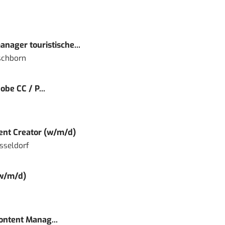
nager touristische...
schborn
obe CC / P...
tent Creator (w/m/d)
sseldorf
(w/m/d)
Content Manag...