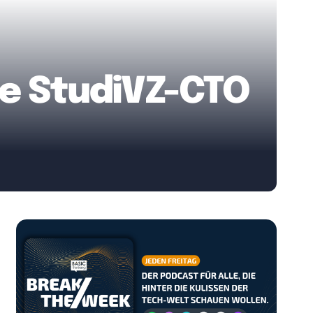
eue StudiVZ-CTO