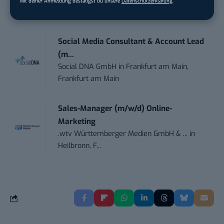
Mit deiner Anmeldung bestätigst du unsere
Datenschutzerklärung
.
Lübbenau/Spreewald
Social Media Consultant & Account Lead
(m...
Social DNA GmbH
in
Frankfurt am Main,
Frankfurt am Main
Sales-Manager (m/w/d) Online-
Marketing
.wtv Württemberger Medien GmbH & ...
in
Heilbronn, F...