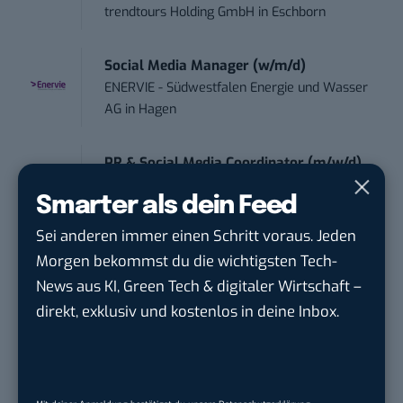
trendtours Holding GmbH
in
Eschborn
Social Media Manager (w/m/d)
ENERVIE - Südwestfalen Energie und Wasser
AG
in
Hagen
PR & Social Media Coordinator (m/w/d)
Tropical Island Holding GmbH
in
Königs
Smarter als dein Feed
Wusterhausen
Sei anderen immer einen Schritt voraus. Jeden
Morgen bekommst du die wichtigsten Tech-
Performance Marketing Manager
Schwerpunkt Pai...
News aus KI, Green Tech & digitaler Wirtschaft –
EDEKA Südwest Stiftung & Co. KG
in
direkt, exklusiv und kostenlos in deine Inbox.
Offenburg
PR & Social Media Coordinator (m/w/d)
Tropical Island Holding GmbH
in