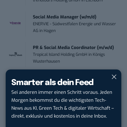
trendtours Holding GmbH
in
Eschborn
Social Media Manager (w/m/d)
ENERVIE - Südwestfalen Energie und Wasser
AG
in
Hagen
PR & Social Media Coordinator (m/w/d)
Tropical Island Holding GmbH
in
Königs
Wusterhausen
Performance Marketing Manager
Smarter als dein Feed
Schwerpunkt Pai...
Sei anderen immer einen Schritt voraus. Jeden
EDEKA Südwest Stiftung & Co. KG
in
Offenburg
Morgen bekommst du die wichtigsten Tech-
News aus KI, Green Tech & digitaler Wirtschaft –
direkt, exklusiv und kostenlos in deine Inbox.
PR & Social Media Coordinator (m/w/d)
Tropical Island Holding GmbH
in