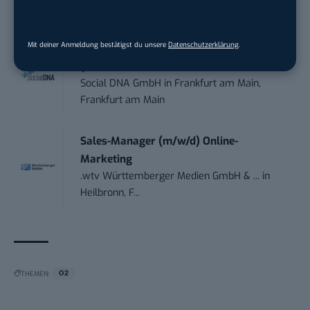
Lübbenau/Spreewald
Mit deiner Anmeldung bestätigst du unsere
Datenschutzerklärung
.
Social Media Consultant & Account Lead
(m...
Social DNA GmbH
in
Frankfurt am Main,
Frankfurt am Main
Sales-Manager (m/w/d) Online-
Marketing
.wtv Württemberger Medien GmbH & ...
in
Heilbronn, F...
THEMEN:
O2