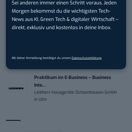
Sei anderen immer einen Schritt voraus. Jeden
Morgen bekommst du die wichtigsten Tech-
Online Marketing Manager (w/m/d)
News aus KI, Green Tech & digitaler Wirtschaft –
1&1
in
Montabaur, München
direkt, exklusiv und kostenlos in deine Inbox.
Marketing Specialist – AI & Content
Manag...
FEINMETALL GmbH
in
Herrenberg bei
Mit deiner Anmeldung bestätigst du unsere
Datenschutzerklärung
.
Stuttgart
Praktikum im E-Business – Business
Inte...
Liebherr-Hausgeräte Ochsenhausen GmbH
in
Ulm