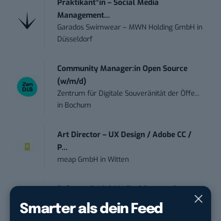
Praktikant*in – Social Media
Management...
Garados Swimwear – MWN Holding GmbH
in
Düsseldorf
Community Manager:in Open Source
(w/m/d)
Zentrum für Digitale Souveränität der Öffe...
in
Bochum
Art Director – UX Design / Adobe CC /
P...
meap GmbH
in
Witten
Referent Social Media / Content Creator
(w/m/d)
Smarter als dein Feed
Actemium Service GmbH
in
Düsseldorf