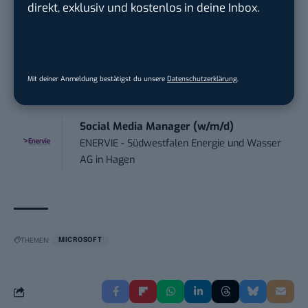
direkt, exklusiv und kostenlos in deine Inbox.
TURCK-Gruppe
in
Mülheim an der Ruhr
Digital Forensic Analyst (f/m/d)
ZEISS
in
Oberkochen (Baden-Württemberg),
Mit deiner Anmeldung bestätigst du unsere
Datenschutzerklärung
.
München
Social Media Manager (w/m/d)
ENERVIE - Südwestfalen Energie und Wasser
AG
in
Hagen
THEMEN:
MICROSOFT