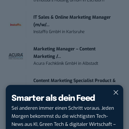
trendtours Holding GmbH
in
Eschborn
IT Sales & Online Marketing Manager
(m/w/...
Instaffo GmbH
in
Karlsruhe
Marketing Manager – Content
Marketing /...
Acura Fachklinik GmbH
in
Albstadt
Content Marketing Specialist Product &
Te...
Ferdinand Bilstein GmbH & Co. KG
in
Smarter als dein Feed
Ennepetal
Sei anderen immer einen Schritt voraus. Jeden
Morgen bekommst du die wichtigsten Tech-
Volontär (m/w/d) Online-Redaktion &
News aus KI, Green Tech & digitaler Wirtschaft –
Conte...