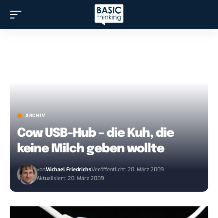
ARCHIV
Cow USB-Hub – die Kuh, die
keine Milch geben wollte
von
Michael Friedrichs
Veröffentlicht: 20. März 2009
Aktualisiert: 20. März 2009