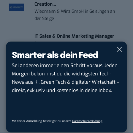
Creation...
Wiedmann & Winz GmbH
in
Geislingen an
der Steige
IT Sales & Online Marketing Manager
(m/w/...
Instaffo GmbH
in
Karlsruhe
Smarter als dein Feed
Sei anderen immer einen Schritt voraus. Jeden
Marketing Manager – Content
Morgen bekommst du die wichtigsten Tech-
Marketing /...
News aus KI, Green Tech & digitaler Wirtschaft –
Acura Fachklinik GmbH
in
Albstadt
direkt, exklusiv und kostenlos in deine Inbox.
Content Marketing Specialist Product &
Te...
Ferdinand Bilstein GmbH & Co. KG
in
Mit deiner Anmeldung bestätigst du unsere
Datenschutzerklärung
.
Ennepetal