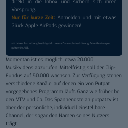
direkt in die Inbox und sichern sich ihren
Vorsprung.
Nur für kurze Zeit:
Anmelden und mit etwas
Glück Apple AirPods gewinnen!
Mit deiner Anmeldung bestätigst du unsere
Datenschutzerklärung
. Beim Gewinnspiel
gelten die
AGB
.
Momentan ist es möglich, etwa 20.000
Musikvideos abzurufen. Mittelfristig soll der Clip-
Fundus auf 50.000 wachsen. Zur Verfügung stehen
verschiedene Kanäle, auf denen ein von Putpat
vorgegebenes Programm läuft. Ganz wie früher bei
den MTV und Co. Das Spannendste an putpat.tv ist
aber der persönliche, individuell einstellbare
Channel, der sogar den Namen seines Nutzers
trägt.