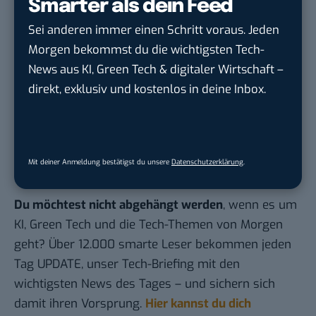
Smarter als dein Feed
Tech-Journalismus unterstützen. Vielen Dank!
Hier basicthinking.de hinzufügen
Sei anderen immer einen Schritt voraus. Jeden
Morgen bekommst du die wichtigsten Tech-
(Hayo Lücke)
News aus KI, Green Tech & digitaler Wirtschaft –
direkt, exklusiv und kostenlos in deine Inbox.
Mit deiner Anmeldung bestätigst du unsere
Datenschutzerklärung
.
Du möchtest nicht abgehängt werden
, wenn es um
KI, Green Tech und die Tech-Themen von Morgen
geht? Über 12.000 smarte Leser bekommen jeden
Tag UPDATE, unser Tech-Briefing mit den
wichtigsten News des Tages – und sichern sich
damit ihren Vorsprung.
Hier kannst du dich