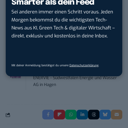
Smarter als dein Feed
Social Media – / Channel – Lead (...
Sei anderen immer einen Schritt voraus. Jeden
EDEKA Südwest Stiftung & Co. KG
in
Morgen bekommst du die wichtigsten Tech-
Offenburg
News aus KI, Green Tech & digitaler Wirtschaft –
direkt, exklusiv und kostenlos in deine Inbox.
Digital Forensic Analyst (f/m/d)
ZEISS
in
Oberkochen (Baden-Württemberg),
München
Mit deiner Anmeldung bestätigst du unsere
Datenschutzerklärung
.
Social Media Manager (w/m/d)
ENERVIE - Südwestfalen Energie und Wasser
AG
in
Hagen